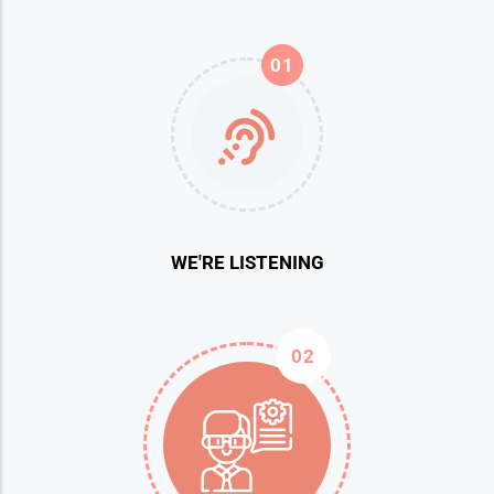
01
WE'RE LISTENING
02