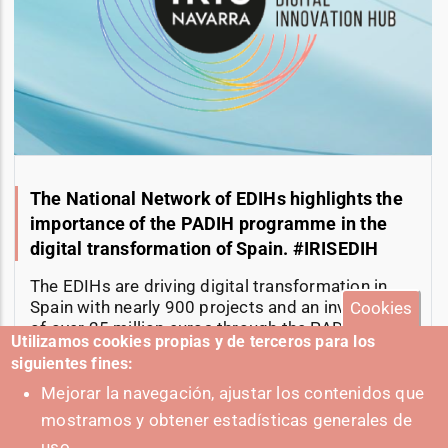
The National Network of EDIHs highlights the
importance of the PADIH programme in the
digital transformation of Spain. #IRISEDIH
The EDIHs are driving digital transformation in
Spain with nearly 900 projects and an investment
Cookies
of over 25 million euros through the PADIH
Utilizamos cookies propias y de terceros para los
program.
siguientes fines:
11-06-2025
Mejorar la navegación, ajustar los contenidos que
mostramos y obtener estadísticas generales de
uso.