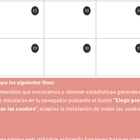
22
23
2
29
30
3
ara los siguientes fines:
contenidos que mostramos y obtener estadísticas generales
e instalarán en tu navegador pulsando el botón
“Elegir pr
as las cookies"
, aceptas la instalación de todas las cooki
na página web utilizable activando funciones básicas como