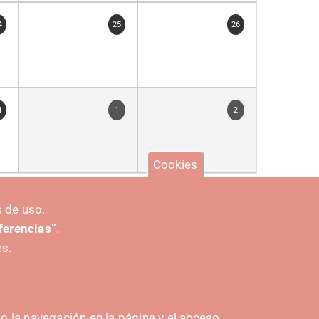
4
25
26
1
1
2
Cookies
 de uso.
eferencias”
.
es.
 la navegación en la página y el acceso