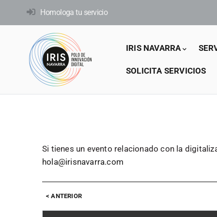
Pasar
Homologa tu servicio
al
contenido
Main
principal
IRIS NAVARRA
SER
navigation
SOLICITA SERVICIOS
Si tienes un
evento relacionado con la digitaliz
hola@irisnavarra.com
ANTERIOR