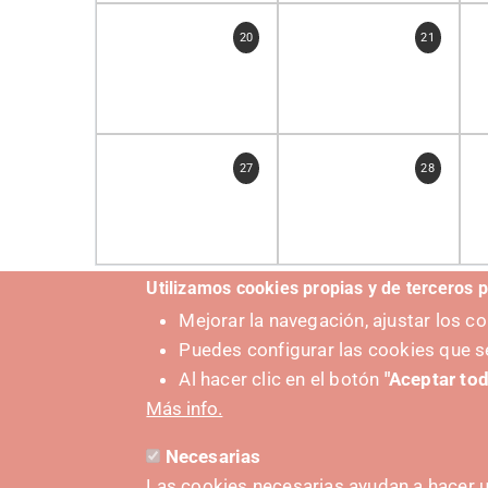
20
21
27
28
Utilizamos cookies propias y de terceros p
Mejorar la navegación, ajustar los 
Puedes configurar las cookies que s
Al hacer clic en el botón
"Aceptar tod
Más info.
Necesarias
Las cookies necesarias ayudan a hacer u