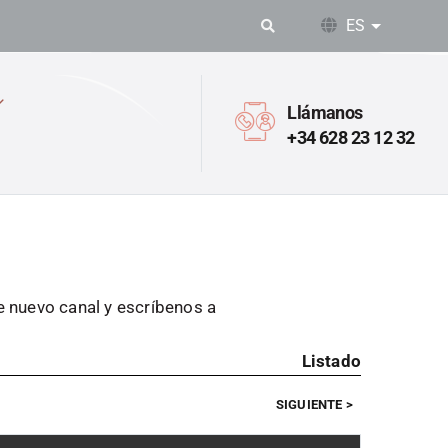
ES
Lista adic
Llámanos
+34 628 23 12 32
te nuevo canal y escríbenos a
Listado
SIGUIENTE