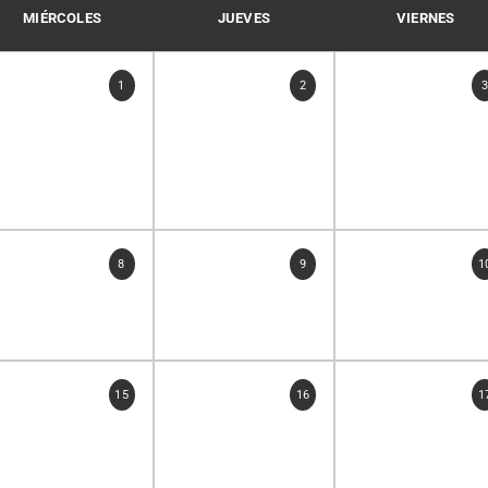
MIÉRCOLES
JUEVES
VIERNES
1
2
8
9
1
15
16
1