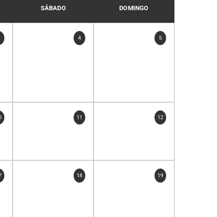
SÁBADO
DOMINGO
3
4
5
0
11
12
7
18
19