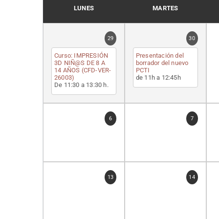
LUNES
MARTES
29
30
Curso: IMPRESIÓN
Presentación del
3D NIÑ@S DE 8 A
borrador del nuevo
14 AÑOS (CFD-VER-
PCTI
26003)
de 11h a 12:45h
De 11:30 a 13:30 h.
6
7
13
14