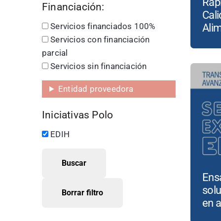
Ráp
Financiación:
Cali
Servicios financiados 100%
Alim
Servicios con financiación
parcial
Servicios sin financiación
Entidad proveedora
Iniciativas Polo
EDIH
Ensa
sol
en a