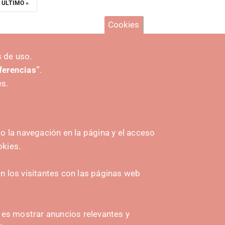
ÚLTIMA
ÚLTIMO »
PÁGINA
Cookies
 de uso.
eferencias”
.
es.
 la navegación en la página y el acceso
okies.
INICIATIVAS
 los visitantes con las páginas web
Navarra Cybersecurity Center
amplona
Spain Living Lab
n es mostrar anuncios relevantes y
Apoyo al Emprendimiento