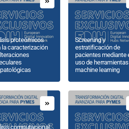
isis proteómicos
Screening y
 la caracterización
estratificación de
lteraciones
pacientes mediante 
eculares
uso de herramientas
opatológicas
machine learning
lisis computacional