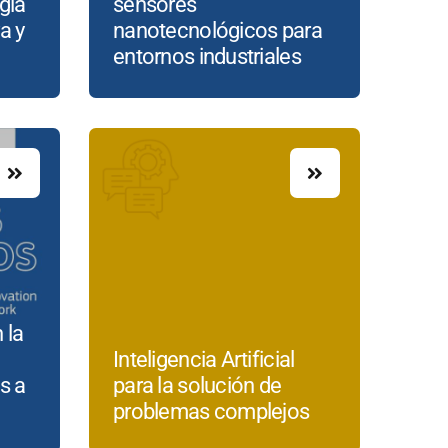
gía
sensores
a y
nanotecnológicos para
entornos industriales
 la
Inteligencia Artificial
s a
para la solución de
problemas complejos