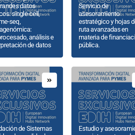
grandes datos
Servicio de
os: single-cell,
asesoramiento
me-seq,
estratégico y hojas 
agenómica:
ruta avanzadas en
rocesado, análisis e
materia de financiac
rpretación de datos
pública.
idación de Sistemas
Estudio y asesorami