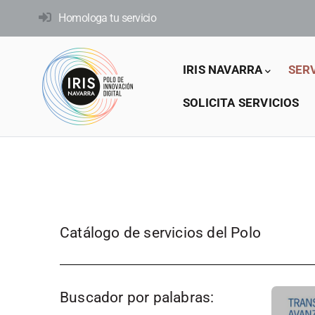
Pasar
Homologa tu servicio
al
contenido
Main
principal
IRIS NAVARRA
SER
navigation
SOLICITA SERVICIOS
Catálogo de servicios del Polo
Buscador por palabras: