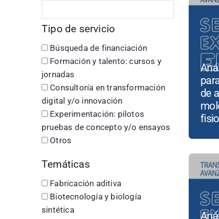
Tipo de servicio
Búsqueda de financiación
Formación y talento: cursos y
Anál
jornadas
para
Consultoría en transformación
de a
digital y/o innovación
mol
Experimentación: pilotos
fisi
pruebas de concepto y/o ensayos
Otros
Temáticas
Fabricación aditiva
Biotecnología y biología
sintética
Aná