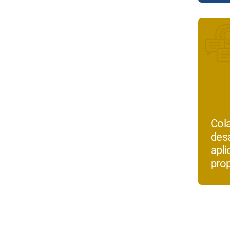
Cola
desa
apli
pro