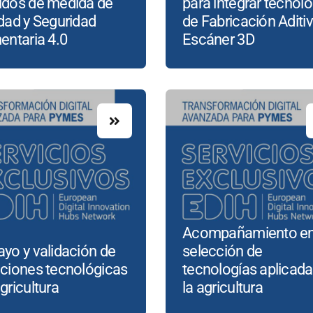
idos de medida de
para integrar tecnolo
dad y Seguridad
de Fabricación Aditiv
entaria 4.0
Escáner 3D
Acompañamiento en
yo y validación de
selección de
uciones tecnológicas
tecnologías aplicada
gricultura
la agricultura