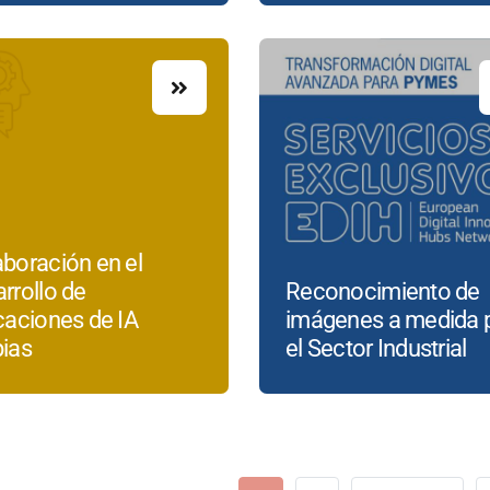
boración en el
rrollo de
Reconocimiento de
caciones de IA
imágenes a medida 
pias
el Sector Industrial