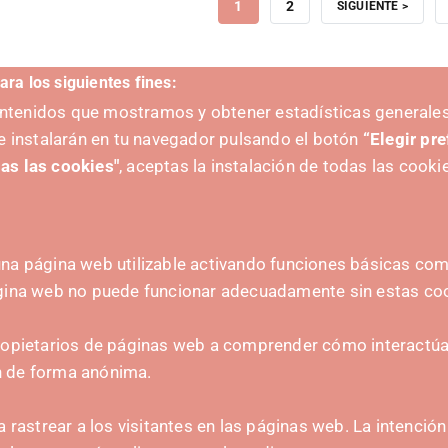
PÁGINA
1
PÁGINA
2
SIGUIENTE
SIGUIENTE >
ACTUAL
PÁGINA
ara los siguientes fines:
contenidos que mostramos y obtener estadísticas generales
e instalarán en tu navegador pulsando el botón
“Elegir pr
as las cookies"
, aceptas la instalación de todas las cooki
na página web utilizable activando funciones básicas como
ágina web no puede funcionar adecuadamente sin estas co
A
CONTACTO
ropietarios de páginas web a comprender cómo interactúan
hola@irisnavarra.com
n de forma anónima.
(+34) 628 23 12 32
C. del Sadar, 31006 P
a rastrear a los visitantes en las páginas web. La intenció
Formulario de contacto