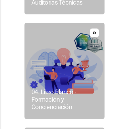
Auditorías Técnicas
04. Libro Blanco -
Formación y
Concienciación