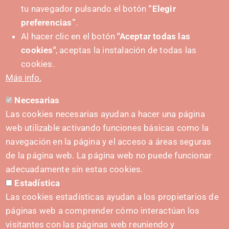
tu navegador pulsando el botón
“Elegir
IMPULSA
preferencias”
.
Al hacer clic en el botón
"Aceptar todas las
cookies"
, aceptas la instalación de todas las
cookies.
Más info.
Necesarias
CONTACTO
Las cookies necesarias ayudan a hacer una página
hola@irisnavarra.com
web utilizable activando funciones básicas como la
(+34) 628 23 12 32
navegación en la página y el acceso a áreas seguras
C. del Sadar, 31006 Pamplona
de la página web. La página web no puede funcionar
Formulario de contacto
adecuadamente sin estas cookies.
Estadística
Kit de prensa
Las cookies estadísticas ayudan a los propietarios de
páginas web a comprender cómo interactúan los
visitantes con las páginas web reuniendo y