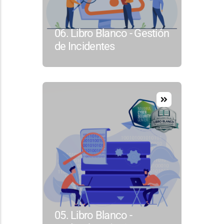
06. Libro Blanco - Gestión
de Incidentes
05. Libro Blanco -