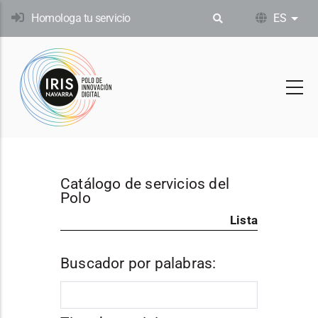
Pasar
Homologa tu servicio
ES
List
al
contenido
principal
Catálogo de servicios del
Polo
Lista
Buscador por palabras: