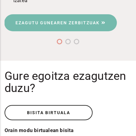
izatea
EZAGUTU GUNEAREN ZERBITZUAK
Gure egoitza ezagutzen
duzu?
BISITA BIRTUALA
Orain modu birtualean bisita