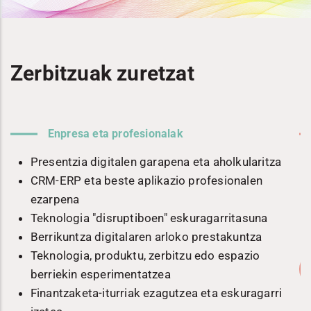
Zerbitzuak zuretzat
Enpresa eta profesionalak
n
Presentzia digitalen garapena eta aholkularitza
CRM-ERP eta beste aplikazio profesionalen
ezarpena
Teknologia "disruptiboen" eskuragarritasuna
Berrikuntza digitalaren arloko prestakuntza
Teknologia, produktu, zerbitzu edo espazio
berriekin esperimentatzea
Finantzaketa-iturriak ezagutzea eta eskuragarri