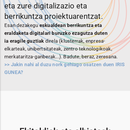
eta zure digitalizazio eta
berrikuntza proiektuarentzat.
Esan dezakegu
eskualdean berrikuntza eta
eraldaketa digitalari buruzko ezagutza duten
ia
eragile guztiak
direla (klusterrak, enpresa-
elkarteak, unibertsitateak, zentro teknologikoak,
merkataritza-ganberak...). Badute, beraz, zeresana.
>> Jakin nahi al duzu nork gehiago osatzen duen IRIS
GUNEA?