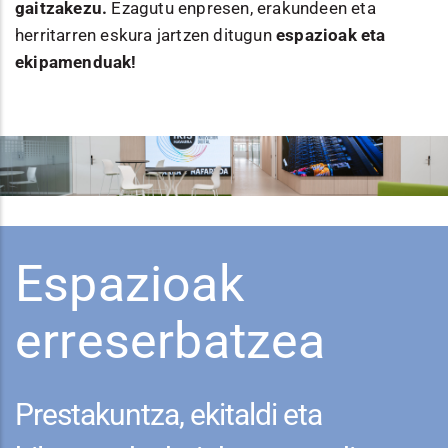
gaitzakezu.
Ezagutu enpresen, erakundeen eta
herritarren eskura jartzen ditugun
espazioak eta
ekipamenduak!
Espazioak
erreserbatzea
Prestakuntza, ekitaldi eta