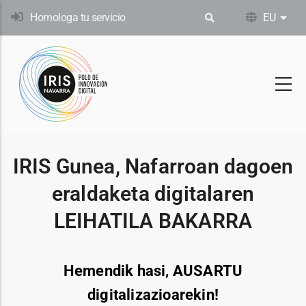
Skip
Homologa tu servicio
EU
Ekin
to
main
content
IRIS Gunea, Nafarroan dagoen
eraldaketa digitalaren
LEIHATILA BAKARRA
Hemendik hasi, AUSARTU
digitalizazioarekin!