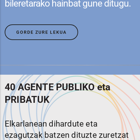
bileretarako hainbat gune ditugu.
GORDE ZURE LEKUA
40 AGENTE PUBLIKO eta
PRIBATUK
Elkarlanean dihardute eta
ezagutzak batzen dituzte zuretzat