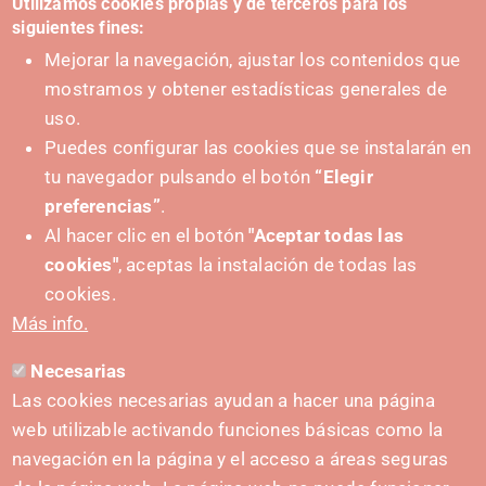
Utilizamos cookies propias y de terceros para los
siguientes fines:
Mejorar la navegación, ajustar los contenidos que
mostramos y obtener estadísticas generales de
uso.
Puedes configurar las cookies que se instalarán en
tu navegador pulsando el botón
“Elegir
preferencias”
.
Al hacer clic en el botón
"Aceptar todas las
cookies"
, aceptas la instalación de todas las
PUSHED FORWARD BY:
cookies.
Más info.
Necesarias
CONTACT
Las cookies necesarias ayudan a hacer una página
hola@irisnavarra.com
web utilizable activando funciones básicas como la
(+34) 628 23 12 32
navegación en la página y el acceso a áreas seguras
C. del Sadar, 31006 Pamplona