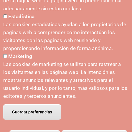
de la página web. La página web no puede funcionar
Contact form
adecuadamente sin estas cookies.
Estadística
Press Kit
Las cookies estadísticas ayudan a los propietarios de
páginas web a comprender cómo interactúan los
visitantes con las páginas web reuniendo y
proporcionando información de forma anónima.
INITIATIVES
Marketing
Navarra Cybersecurity Center
Las cookies de marketing se utilizan para rastrear a
Spain Living Lab
los visitantes en las páginas web. La intención es
mostrar anuncios relevantes y atractivos para el
Support for entrepreneurship
usuario individual, y por lo tanto, más valiosos para los
Digital Twins
editores y terceros anunciantes.
Guardar preferencias
© Copyright Polo IRIS.
Legal notice
Privacy policy