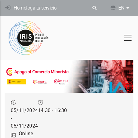
Skip
Homologa tu servicio
EN
List
to
main
content
05/11/2024
14:30 - 16:30
-
05/11/2024
Online