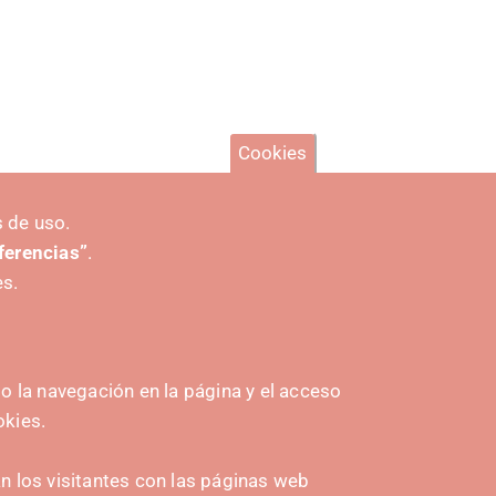
Cookies
 de uso.
eferencias”
.
es.
 la navegación en la página y el acceso
okies.
INITIATIVES
 los visitantes con las páginas web