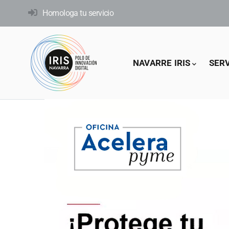
Skip
Homologa tu servicio
to
main
content
Main
NAVARRE IRIS
SER
navigation