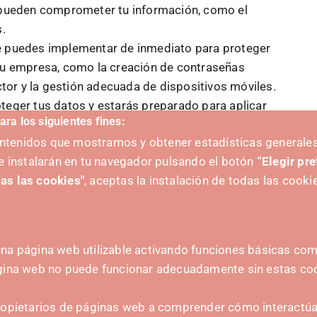
ueden comprometer tu información, como el
s.
e puedes implementar de inmediato para proteger
tu empresa, como la creación de contraseñas
ctor y la gestión adecuada de dispositivos móviles.
teger tus datos y estarás preparado para aplicar
ara los siguientes fines:
 seguridad.
contenidos que mostramos y obtener estadísticas generales
e instalarán en tu navegador pulsando el botón
“Elegir pr
as las cookies"
, aceptas la instalación de todas las cooki
na página web utilizable activando funciones básicas como
ágina web no puede funcionar adecuadamente sin estas co
 FORWARD BY:
CONTACT
ropietarios de páginas web a comprender cómo interactúan
hola@irisnavarra.com