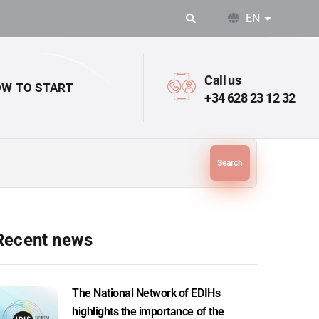
EN
List addit
Call us
W TO START
+34 628 23 12 32
Search
Recent news
The National Network of EDIHs
highlights the importance of the