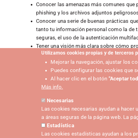
Conocer las amenazas más comunes que p
phishing y los archivos adjuntos peligroso
Conocer una serie de buenas prácticas qu
tanto tu información personal como la de 
seguras, el uso de la autenticación multifa
Tener una visión más clara sobre cómo pro
Utilizamos cookies propias y de terceros p
técnicas y herramientas que fortalezcan tu
Mejorar la navegación, ajustar los 
Puedes configurar las cookies que s
Categoría Evento
Al hacer clic en el botón
"Aceptar tod
Ciberseguridad
Más info.
Necesarias
Las cookies necesarias ayudan a hacer u
a áreas seguras de la página web. La p
Estadística
PUSHED
Las cookies estadísticas ayudan a los p