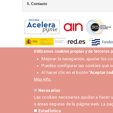
5. Contacto
Utilizamos cookies propias y de terceros p
Mejorar la navegación, ajustar los 
Puedes configurar las cookies que s
Categoría Evento
Al hacer clic en el botón
"Aceptar tod
IRIS
Más info.
Necesarias
Las cookies necesarias ayudan a hacer u
a áreas seguras de la página web. La p
Estadística
IMPULS