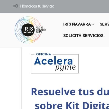
Pasar
Homologa tu servicio
al
contenido
Main
principal
IRIS NAVARRA
SER
navigation
SOLICITA SERVICIOS