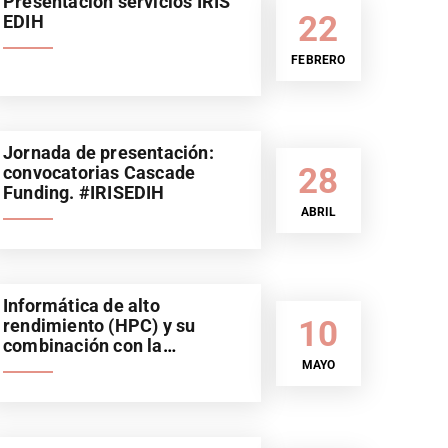
Presentación servicios IRIS
22
EDIH
FEBRERO
Jornada de presentación:
28
convocatorias Cascade
Funding. #IRISEDIH
ABRIL
Informática de alto
10
rendimiento (HPC) y su
combinación con la
Inteligencia Artificial (IA).
MAYO
Sector automoción