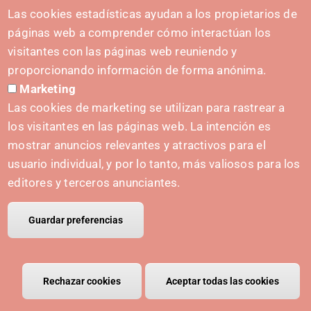
Las cookies estadísticas ayudan a los propietarios de
páginas web a comprender cómo interactúan los
visitantes con las páginas web reuniendo y
proporcionando información de forma anónima.
Marketing
Las cookies de marketing se utilizan para rastrear a
los visitantes en las páginas web. La intención es
mostrar anuncios relevantes y atractivos para el
usuario individual, y por lo tanto, más valiosos para los
editores y terceros anunciantes.
Guardar preferencias
Laboratorio de Ciencia de Datos - Elara
ingenieros
Rechazar cookies
Retirar el consentimiento
Aceptar todas las cookies
El programa está dirigido a dos tipos de
empresas: empresas industriales que quieran