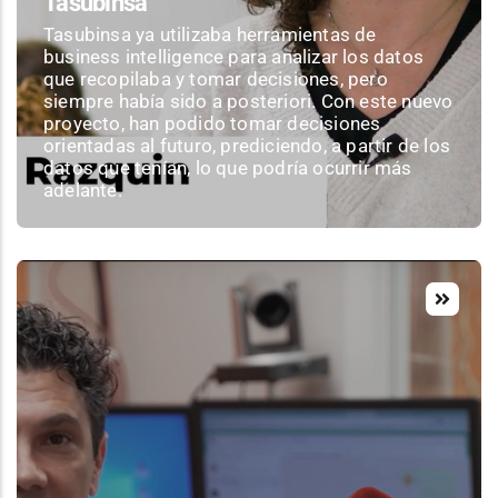
Tasubinsa
Tasubinsa ya utilizaba herramientas de
business intelligence para analizar los datos
que recopilaba y tomar decisiones, pero
siempre había sido a posteriori. Con este nuevo
proyecto, han podido tomar decisiones
orientadas al futuro, prediciendo, a partir de los
datos que tenían, lo que podría ocurrir más
adelante.