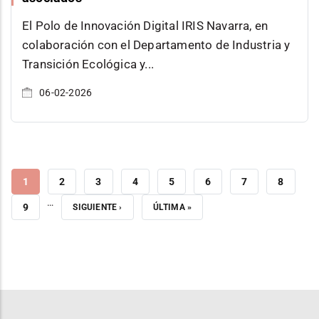
El Polo de Innovación Digital IRIS Navarra, en
colaboración con el Departamento de Industria y
Transición Ecológica y
06-02-2026
PÁGINA
1
PÁGINA
2
PÁGINA
3
PÁGINA
4
PÁGINA
5
PÁGINA
6
PÁGINA
7
PÁGINA
8
…
ACTUAL
PÁGINA
9
SIGUIENTE
SIGUIENTE ›
ÚLTIMA
ÚLTIMA »
PÁGINA
PÁGINA