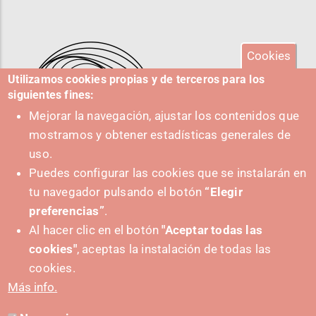
Cookies
Utilizamos cookies propias y de terceros para los
siguientes fines:
Mejorar la navegación, ajustar los contenidos que
mostramos y obtener estadísticas generales de
uso.
Puedes configurar las cookies que se instalarán en
tu navegador pulsando el botón
“Elegir
IMPULSA
preferencias”
.
Al hacer clic en el botón
"Aceptar todas las
cookies"
, aceptas la instalación de todas las
cookies.
Más info.