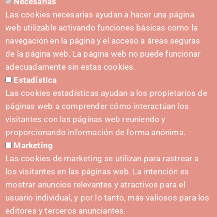
Necesarias
CONTACTO
Las cookies necesarias ayudan a hacer una página
hola@irisnavarra.com
web utilizable activando funciones básicas como la
(+34) 628 23 12 32
navegación en la página y el acceso a áreas seguras
C. del Sadar, 31006 Pamplona
de la página web. La página web no puede funcionar
Formulario de contacto
adecuadamente sin estas cookies.
Estadística
Kit de prensa
Las cookies estadísticas ayudan a los propietarios de
páginas web a comprender cómo interactúan los
visitantes con las páginas web reuniendo y
proporcionando información de forma anónima.
INICIATIVAS
Marketing
Navarra Cybersecurity Center
Las cookies de marketing se utilizan para rastrear a
Spain Living Lab
los visitantes en las páginas web. La intención es
mostrar anuncios relevantes y atractivos para el
Apoyo al Emprendimiento
usuario individual, y por lo tanto, más valiosos para los
Gemelos digitales
editores y terceros anunciantes.