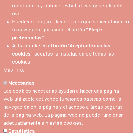
y espacios de experimentación, networking y
mostramos y obtener estadísticas generales de
demostración (alrededor de 1200 m2).
uso.
Puedes configurar las cookies que se instalarán en
tu navegador pulsando el botón
“Elegir
preferencias”
.
Al hacer clic en el botón
"Aceptar todas las
cookies"
, aceptas la instalación de todas las
cookies.
SIESS, Sistema compartido de equipos e
Más info.
infraestructuras científicas, se creó en 2017 con el
apoyo de Gobierno de Navarra y representa una
Necesarias
iniciativa cooperativa destinada a aumentar el
Las cookies necesarias ayudan a hacer una página
conocimiento y fomentar el uso compartido de las
web utilizable activando funciones básicas como la
infraestructuras y equipos científicos disponibles
navegación en la página y el acceso a áreas seguras
entre los agentes de I+D+i de Navarra.
de la página web. La página web no puede funcionar
SIESS cuenta ya con más de 1.200 equipos e
adecuadamente sin estas cookies.
infraestructuras compartidas por 12 entidades, de
Estadística