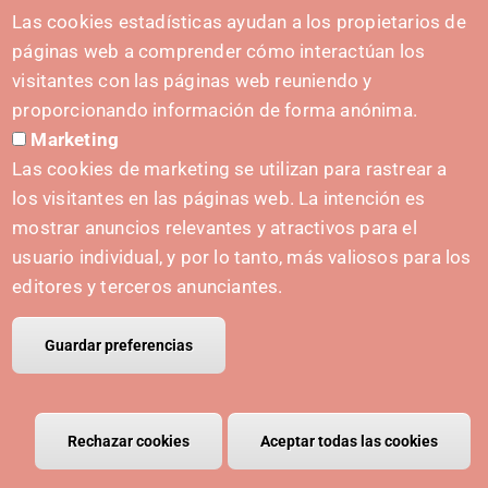
los cuales, cerca de 100 están clasificados y
Las cookies estadísticas ayudan a los propietarios de
etiquetados para la transformación digital.
páginas web a comprender cómo interactúan los
visitantes con las páginas web reuniendo y
proporcionando información de forma anónima.
Marketing
Las cookies de marketing se utilizan para rastrear a
Alianzas y colaboraciones
los visitantes en las páginas web. La intención es
mostrar anuncios relevantes y atractivos para el
usuario individual, y por lo tanto, más valiosos para los
editores y terceros anunciantes.
Guardar preferencias
Rechazar cookies
Retirar el consentimiento
Aceptar todas las cookies
Los EDIH
combinan los beneficios de una presencia
regional con las oportunidades disponibles de una