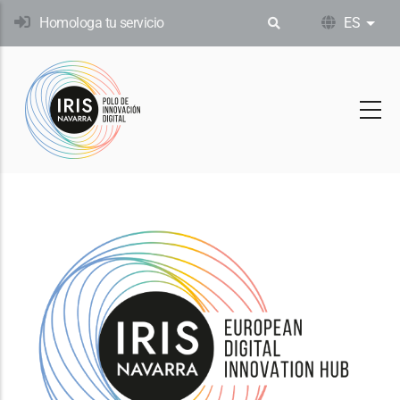
Pasar
Homologa tu servicio
ES
List
al
contenido
principal