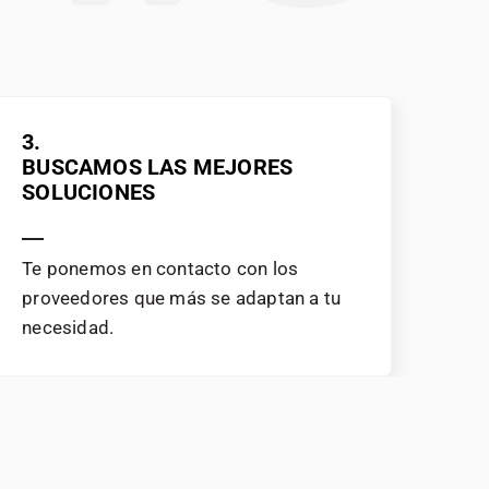
3.
4.
BUSCAMOS LAS MEJORES
TÚ
SOLUCIONES
Tra
Te ponemos en contacto con los
qui
proveedores que más se adaptan a tu
de
necesidad.