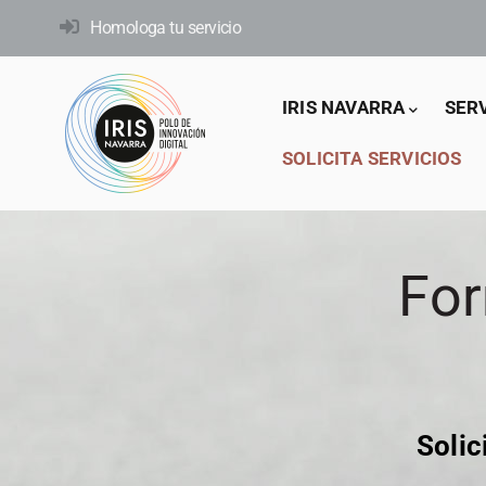
Pasar
Homologa tu servicio
al
contenido
Main
principal
IRIS NAVARRA
SER
navigation
SOLICITA SERVICIOS
For
Solic