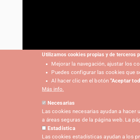
Utilizamos cookies propias y de terceros p
Mejorar la navegación, ajustar los 
Puedes configurar las cookies que s
Al hacer clic en el botón
"Aceptar tod
Más info.
Necesarias
Las cookies necesarias ayudan a hacer u
a áreas seguras de la página web. La p
Estadística
IMPULS
Las cookies estadísticas ayudan a los p