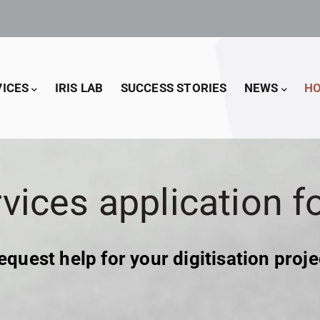
VICES
IRIS LAB
SUCCESS STORIES
NEWS
HO
vices application 
equest help for your digitisation proje