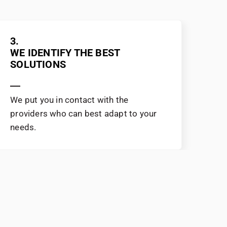
3.
4.
WE IDENTIFY THE BEST
YO
SOLUTIONS
Aft
We put you in contact with the
you
providers who can best adapt to your
ser
needs.