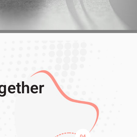
ogether
04