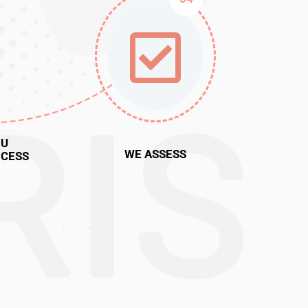
OU
WE ASSESS
CESS