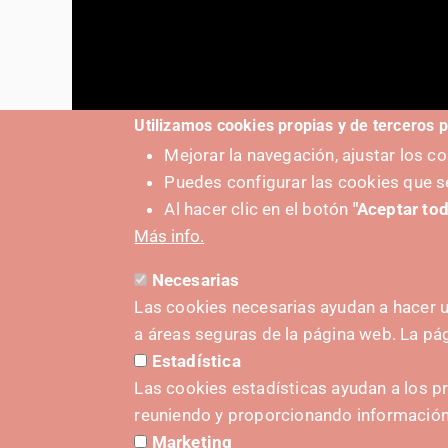
Utilizamos cookies propias y de terceros p
Mejorar la navegación, ajustar los 
Puedes configurar las cookies que s
Al hacer clic en el botón
"Aceptar tod
Más info.
Necesarias
Las cookies necesarias ayudan a hacer u
a áreas seguras de la página web. La p
Estadística
PUSHED
Las cookies estadísticas ayudan a los p
reuniendo y proporcionando informació
Marketing