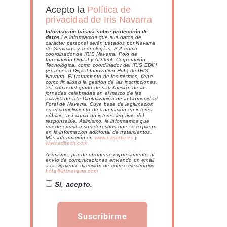
Acepto la
Política de
privacidad de Iris Navarra
Información básica sobre protección de
datos
Le informamos que sus datos de
carácter personal serán tratados por Navarra
de Servicios y Tecnologías, S.A como
coordinador de IRIS Navarra, Polo de
Innovación Digital y ADItech Corporación
Tecnológica, como coordinador del IRIS EDIH
(European Digital Innovation Hub) de IRIS
Navarra. El tratamiento de los mismos, tiene
como finalidad la gestión de las inscripciones,
así como del grado de satisfacción de las
jornadas celebradas en el marco de las
actividades de Digitalización de la Comunidad
Foral de Navarra. Cuya base de legitimación
es el cumplimiento de una misión en interés
público, así como un interés legítimo del
responsable. Asimismo, le informamos que
puede ejercitar sus derechos que se explican
en la información adicional de tratamientos.
Más información en
www.nasertic.es
y
www.aditech.com
Asimismo, puede oponerse expresamente al
envío de comunicaciones enviando un email
a la siguiente dirección de correo electrónico
hola@irisnavarra.com
Sí, acepto.
Suscribirme