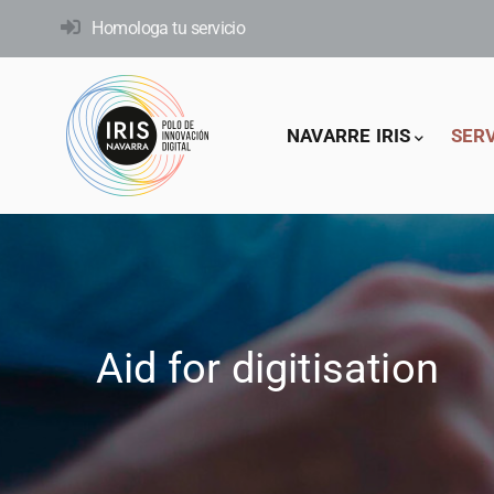
Skip
Homologa tu servicio
to
main
content
Main
NAVARRE IRIS
SER
navigation
Aid for digitisation