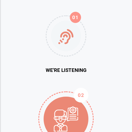
01
WE'RE LISTENING
02