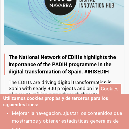
The National Network of EDIHs highlights the
importance of the PADIH programme in the
digital transformation of Spain. #IRISEDIH
The EDIHs are driving digital transformation in
Spain with nearly 900 projects and an investment
Cookies
of over 25 million euros through the PADIH
Utilizamos cookies propias y de terceros para los
program.
siguientes fines:
11-06-2025
Mejorar la navegación, ajustar los contenidos que
mostramos y obtener estadísticas generales de
uso.