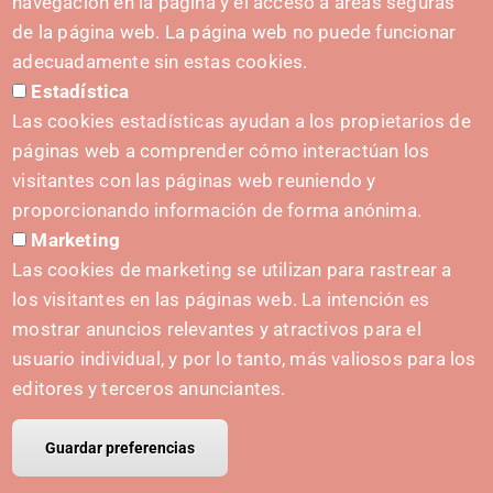
navegación en la página y el acceso a áreas seguras
C. del Sadar, 31006 Pamplona
de la página web. La página web no puede funcionar
Formulario de contacto
adecuadamente sin estas cookies.
Estadística
Kit de prensa
Las cookies estadísticas ayudan a los propietarios de
páginas web a comprender cómo interactúan los
visitantes con las páginas web reuniendo y
proporcionando información de forma anónima.
INICIATIVAS
Marketing
Navarra Cybersecurity Center
Las cookies de marketing se utilizan para rastrear a
Spain Living Lab
los visitantes en las páginas web. La intención es
mostrar anuncios relevantes y atractivos para el
Apoyo al Emprendimiento
usuario individual, y por lo tanto, más valiosos para los
Gemelos digitales
editores y terceros anunciantes.
Guardar preferencias