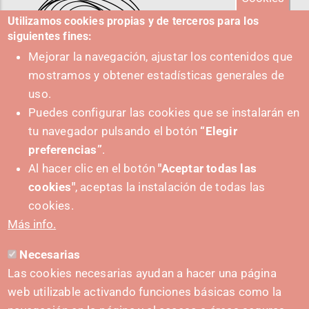
Utilizamos cookies propias y de terceros para los
siguientes fines:
Mejorar la navegación, ajustar los contenidos que
mostramos y obtener estadísticas generales de
uso.
Puedes configurar las cookies que se instalarán en
tu navegador pulsando el botón
“Elegir
IMPULSA
preferencias”
.
Al hacer clic en el botón
"Aceptar todas las
cookies"
, aceptas la instalación de todas las
cookies.
Más info.
Necesarias
CONTACTO
Las cookies necesarias ayudan a hacer una página
hola@irisnavarra.com
web utilizable activando funciones básicas como la
(+34) 628 23 12 32