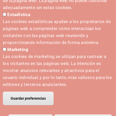
de la página web. La página web no puede funcionar
Formulario de contacto
adecuadamente sin estas cookies.
Estadística
Kit de prensa
Las cookies estadísticas ayudan a los propietarios de
páginas web a comprender cómo interactúan los
visitantes con las páginas web reuniendo y
proporcionando información de forma anónima.
INICIATIVAS
Marketing
Navarra Cybersecurity Center
Las cookies de marketing se utilizan para rastrear a
Spain Living Lab
los visitantes en las páginas web. La intención es
mostrar anuncios relevantes y atractivos para el
Apoyo al Emprendimiento
usuario individual, y por lo tanto, más valiosos para los
Gemelos digitales
editores y terceros anunciantes.
Guardar preferencias
© Copyright Polo IRIS.
Aviso legal