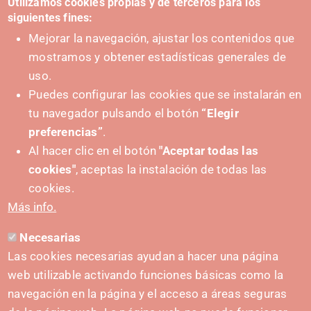
Utilizamos cookies propias y de terceros para los
siguientes fines:
Mejorar la navegación, ajustar los contenidos que
mostramos y obtener estadísticas generales de
uso.
Puedes configurar las cookies que se instalarán en
tu navegador pulsando el botón
“Elegir
IMPULSA
preferencias”
.
Al hacer clic en el botón
"Aceptar todas las
cookies"
, aceptas la instalación de todas las
cookies.
Más info.
Necesarias
CONTACTO
Las cookies necesarias ayudan a hacer una página
hola@irisnavarra.com
web utilizable activando funciones básicas como la
(+34) 628 23 12 32
navegación en la página y el acceso a áreas seguras
C. del Sadar, 31006 Pamplona