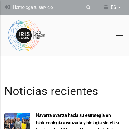
Pasar
Homologa tu servicio
ES
List
al
contenido
principal
Noticias recientes
Navarra avanza hacia su estrategia en
biotecnología avanzada y biología sintética