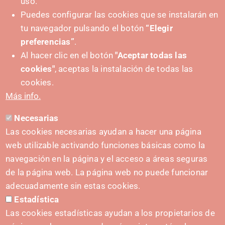
uso.
Puedes configurar las cookies que se instalarán en
tu navegador pulsando el botón
“Elegir
IMPULSA
preferencias”
.
Al hacer clic en el botón
"Aceptar todas las
cookies"
, aceptas la instalación de todas las
cookies.
Más info.
Necesarias
CONTACTO
Las cookies necesarias ayudan a hacer una página
hola@irisnavarra.com
web utilizable activando funciones básicas como la
(+34) 628 23 12 32
navegación en la página y el acceso a áreas seguras
C. del Sadar, 31006 Pamplona
de la página web. La página web no puede funcionar
Formulario de contacto
adecuadamente sin estas cookies.
Estadística
Kit de prensa
Las cookies estadísticas ayudan a los propietarios de