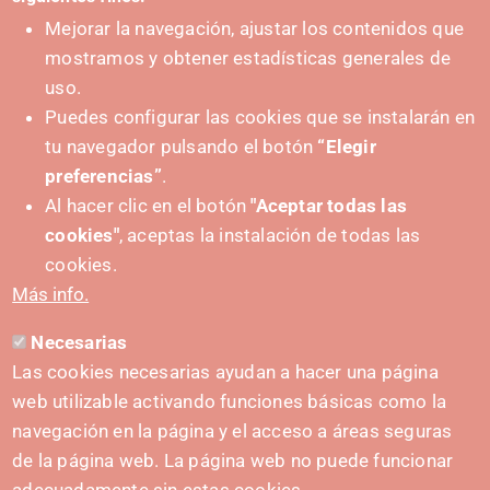
Mejorar la navegación, ajustar los contenidos que
mostramos y obtener estadísticas generales de
uso.
Puedes configurar las cookies que se instalarán en
tu navegador pulsando el botón
“Elegir
IMPULSA
preferencias”
.
Al hacer clic en el botón
"Aceptar todas las
cookies"
, aceptas la instalación de todas las
cookies.
Más info.
Necesarias
CONTACTO
Las cookies necesarias ayudan a hacer una página
hola@irisnavarra.com
web utilizable activando funciones básicas como la
(+34) 628 23 12 32
navegación en la página y el acceso a áreas seguras
C. del Sadar, 31006 Pamplona
de la página web. La página web no puede funcionar
Formulario de contacto