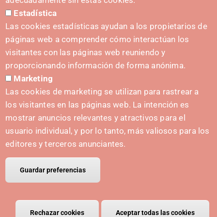
adecuadamente sin estas cookies.
Estadística
Kit de prensa
Las cookies estadísticas ayudan a los propietarios de
páginas web a comprender cómo interactúan los
visitantes con las páginas web reuniendo y
proporcionando información de forma anónima.
INICIATIVAS
Marketing
Navarra Cybersecurity Center
Las cookies de marketing se utilizan para rastrear a
Spain Living Lab
los visitantes en las páginas web. La intención es
mostrar anuncios relevantes y atractivos para el
Apoyo al Emprendimiento
usuario individual, y por lo tanto, más valiosos para los
Gemelos digitales
editores y terceros anunciantes.
Guardar preferencias
© Copyright Polo IRIS.
Aviso legal
Política de privacidad
Política de cookies
Rechazar cookies
Retirar el consentimiento
Aceptar todas las cookies