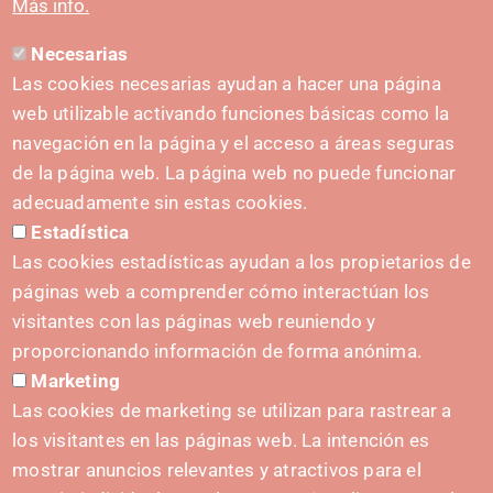
Más info.
Necesarias
CONTACTO
Las cookies necesarias ayudan a hacer una página
hola@irisnavarra.com
web utilizable activando funciones básicas como la
(+34) 628 23 12 32
navegación en la página y el acceso a áreas seguras
C. del Sadar, 31006 Pamplona
de la página web. La página web no puede funcionar
Formulario de contacto
adecuadamente sin estas cookies.
Estadística
Kit de prensa
Las cookies estadísticas ayudan a los propietarios de
páginas web a comprender cómo interactúan los
visitantes con las páginas web reuniendo y
proporcionando información de forma anónima.
INICIATIVAS
Marketing
Navarra Cybersecurity Center
Las cookies de marketing se utilizan para rastrear a
Spain Living Lab
los visitantes en las páginas web. La intención es
mostrar anuncios relevantes y atractivos para el
Apoyo al Emprendimiento