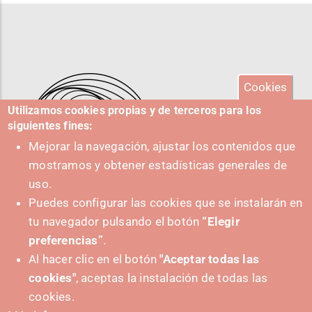
Cookies
Utilizamos cookies propias y de terceros para los
siguientes fines:
Mejorar la navegación, ajustar los contenidos que
mostramos y obtener estadísticas generales de
uso.
Puedes configurar las cookies que se instalarán en
tu navegador pulsando el botón
“Elegir
IMPULSA
preferencias”
.
Al hacer clic en el botón
"Aceptar todas las
cookies"
, aceptas la instalación de todas las
cookies.