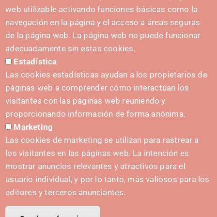
hola@irisnavarra.com
web utilizable activando funciones básicas como la
(+34) 628 23 12 32
navegación en la página y el acceso a áreas seguras
C. del Sadar, 31006 Pamplona
de la página web. La página web no puede funcionar
Formulario de contacto
adecuadamente sin estas cookies.
Estadística
Kit de prensa
Las cookies estadísticas ayudan a los propietarios de
páginas web a comprender cómo interactúan los
visitantes con las páginas web reuniendo y
proporcionando información de forma anónima.
INICIATIVAS
Marketing
Navarra Cybersecurity Center
Las cookies de marketing se utilizan para rastrear a
Spain Living Lab
los visitantes en las páginas web. La intención es
mostrar anuncios relevantes y atractivos para el
Apoyo al Emprendimiento
usuario individual, y por lo tanto, más valiosos para los
Gemelos digitales
editores y terceros anunciantes.