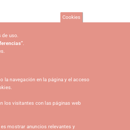
Cookies
 de uso.
eferencias”
.
es.
 la navegación en la página y el acceso
okies.
INITIATIVES
 los visitantes con las páginas web
Navarra Cybersecurity Center
amplona
Spain Living Lab
n es mostrar anuncios relevantes y