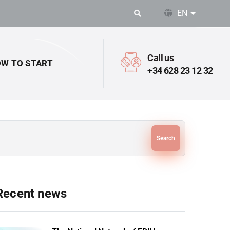
EN
List addit
Call us
W TO START
+34 628 23 12 32
Search
Recent news