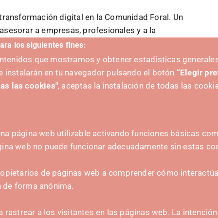
 transformación digital en la Comunidad Foral. Un
asesorar a empresas, profesionales y a la
novación y transformación digital.
ara los siguientes fines:
os es visitando
nuestro catálogo
o
contactando
contenidos que mostramos y obtener estadísticas generales
e instalarán en tu navegador pulsando el botón
“Elegir pr
as las cookies"
, aceptas la instalación de todas las cooki
na página web utilizable activando funciones básicas como
ágina web no puede funcionar adecuadamente sin estas co
 FORWARD BY:
CONTACT
ropietarios de páginas web a comprender cómo interactúan
hola@irisnavarra.com
n de forma anónima.
(+34) 628 23 12 32
C. del Sadar, 31006 P
a rastrear a los visitantes en las páginas web. La intenció
Contact form