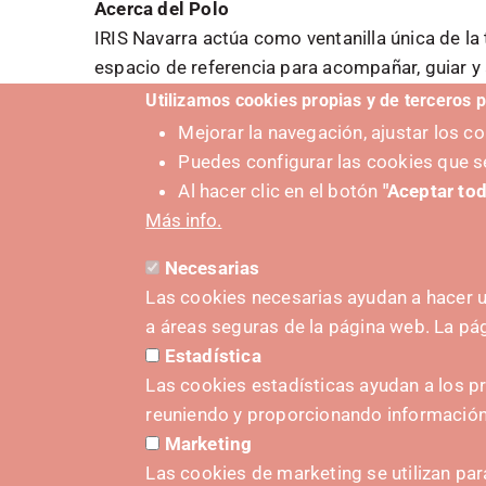
Acerca del Polo
IRIS Navarra actúa como ventanilla única de la
espacio de referencia para acompañar, guiar y 
ciudadanía, en general, en sus proyectos de in
Utilizamos cookies propias y de terceros p
La mejor forma de descubrir todos los servici
Mejorar la navegación, ajustar los 
directamente con el equipo del Polo.
Puedes configurar las cookies que s
Al hacer clic en el botón
"Aceptar tod
Más info.
Necesarias
Las cookies necesarias ayudan a hacer u
a áreas seguras de la página web. La p
Estadística
PUSHED
Las cookies estadísticas ayudan a los p
reuniendo y proporcionando informació
Marketing
Las cookies de marketing se utilizan par