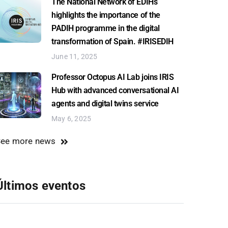
The National Network of EDIHs
highlights the importance of the
PADIH programme in the digital
transformation of Spain. #IRISEDIH
June 11, 2025
Professor Octopus AI Lab joins IRIS
Hub with advanced conversational AI
agents and digital twins service
May 6, 2025
See more news
Últimos eventos