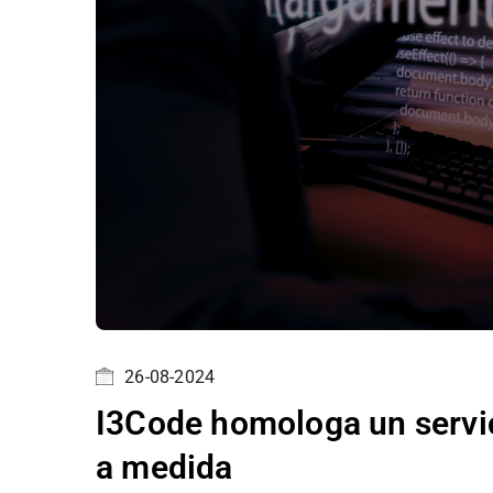
26-08-2024
I3Code homologa un servic
a medida