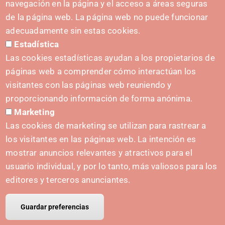
(+34) 628 23 12 32
navegación en la página y el acceso a áreas seguras
C. del Sadar, 31006 Pamplona
de la página web. La página web no puede funcionar
Contact form
adecuadamente sin estas cookies.
Estadística
Press Kit
Las cookies estadísticas ayudan a los propietarios de
páginas web a comprender cómo interactúan los
visitantes con las páginas web reuniendo y
proporcionando información de forma anónima.
INITIATIVES
Marketing
Navarra Cybersecurity Center
Las cookies de marketing se utilizan para rastrear a
Spain Living Lab
los visitantes en las páginas web. La intención es
mostrar anuncios relevantes y atractivos para el
Support for entrepreneurship
usuario individual, y por lo tanto, más valiosos para los
Digital Twins
editores y terceros anunciantes.
Guardar preferencias