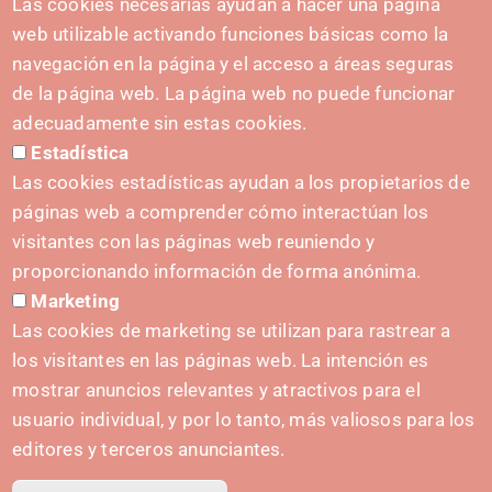
CONTACT
Las cookies necesarias ayudan a hacer una página
hola@irisnavarra.com
web utilizable activando funciones básicas como la
(+34) 628 23 12 32
navegación en la página y el acceso a áreas seguras
C. del Sadar, 31006 Pamplona
de la página web. La página web no puede funcionar
Contact form
adecuadamente sin estas cookies.
Estadística
Press Kit
Las cookies estadísticas ayudan a los propietarios de
páginas web a comprender cómo interactúan los
visitantes con las páginas web reuniendo y
proporcionando información de forma anónima.
INITIATIVES
Marketing
Navarra Cybersecurity Center
Las cookies de marketing se utilizan para rastrear a
Spain Living Lab
los visitantes en las páginas web. La intención es
mostrar anuncios relevantes y atractivos para el
Support for entrepreneurship
usuario individual, y por lo tanto, más valiosos para los
Digital Twins
editores y terceros anunciantes.