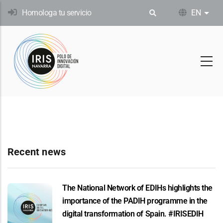
Skip
Homologa tu servicio
EN
List
to
main
content
Recent news
The National Network of EDIHs highlights the
importance of the PADIH programme in the
digital transformation of Spain. #IRISEDIH