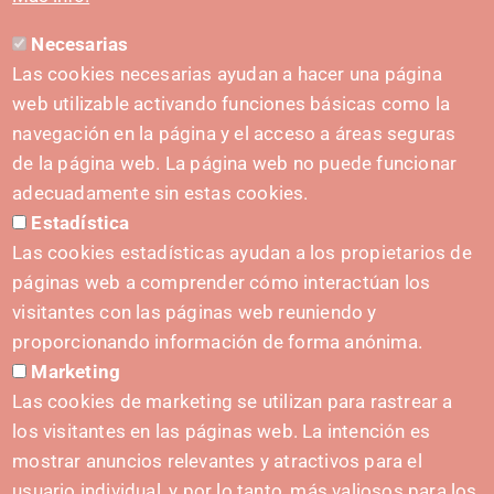
Necesarias
CONTACTO
Las cookies necesarias ayudan a hacer una página
hola@irisnavarra.com
web utilizable activando funciones básicas como la
(+34) 628 23 12 32
navegación en la página y el acceso a áreas seguras
C. del Sadar, 31006 Pamplona
de la página web. La página web no puede funcionar
Formulario de contacto
adecuadamente sin estas cookies.
Estadística
Kit de prensa
Las cookies estadísticas ayudan a los propietarios de
páginas web a comprender cómo interactúan los
visitantes con las páginas web reuniendo y
proporcionando información de forma anónima.
INICIATIVAS
Marketing
Navarra Cybersecurity Center
Las cookies de marketing se utilizan para rastrear a
Spain Living Lab
los visitantes en las páginas web. La intención es
mostrar anuncios relevantes y atractivos para el
Apoyo al Emprendimiento
usuario individual, y por lo tanto, más valiosos para los