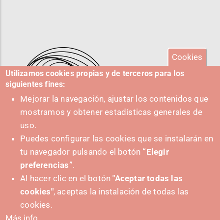
Cookies
Utilizamos cookies propias y de terceros para los
siguientes fines:
Mejorar la navegación, ajustar los contenidos que
mostramos y obtener estadísticas generales de
uso.
Puedes configurar las cookies que se instalarán en
tu navegador pulsando el botón
“Elegir
IMPULSA
preferencias”
.
Al hacer clic en el botón
"Aceptar todas las
cookies"
, aceptas la instalación de todas las
cookies.
Más info.