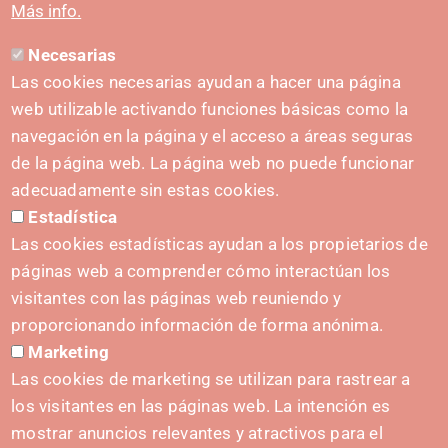
Más info.
Necesarias
CONTACT
Las cookies necesarias ayudan a hacer una página
hola@irisnavarra.com
web utilizable activando funciones básicas como la
(+34) 628 23 12 32
navegación en la página y el acceso a áreas seguras
C. del Sadar, 31006 Pamplona
de la página web. La página web no puede funcionar
Contact form
adecuadamente sin estas cookies.
Estadística
Press Kit
Las cookies estadísticas ayudan a los propietarios de
páginas web a comprender cómo interactúan los
visitantes con las páginas web reuniendo y
proporcionando información de forma anónima.
INITIATIVES
Marketing
Navarra Cybersecurity Center
Las cookies de marketing se utilizan para rastrear a
Spain Living Lab
los visitantes en las páginas web. La intención es
mostrar anuncios relevantes y atractivos para el
Support for entrepreneurship