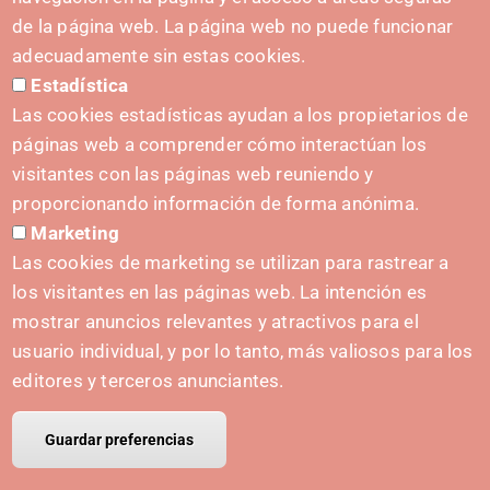
C. del Sadar, 31006 Pamplona
de la página web. La página web no puede funcionar
Contact form
adecuadamente sin estas cookies.
Estadística
Press Kit
Las cookies estadísticas ayudan a los propietarios de
páginas web a comprender cómo interactúan los
visitantes con las páginas web reuniendo y
proporcionando información de forma anónima.
INITIATIVES
Marketing
Navarra Cybersecurity Center
Las cookies de marketing se utilizan para rastrear a
Spain Living Lab
los visitantes en las páginas web. La intención es
mostrar anuncios relevantes y atractivos para el
Support for entrepreneurship
usuario individual, y por lo tanto, más valiosos para los
Digital Twins
editores y terceros anunciantes.
Guardar preferencias