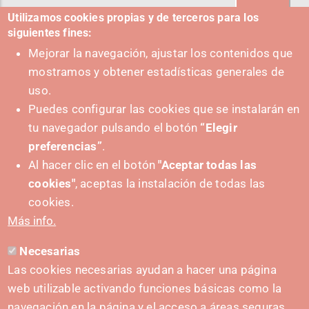
Utilizamos cookies propias y de terceros para los
siguientes fines:
Mejorar la navegación, ajustar los contenidos que
mostramos y obtener estadísticas generales de
uso.
Puedes configurar las cookies que se instalarán en
tu navegador pulsando el botón
“Elegir
preferencias”
.
Al hacer clic en el botón
"Aceptar todas las
cookies"
, aceptas la instalación de todas las
PUSHED FORWARD BY:
cookies.
Más info.
Necesarias
CONTACT
Las cookies necesarias ayudan a hacer una página
hola@irisnavarra.com
web utilizable activando funciones básicas como la
(+34) 628 23 12 32
navegación en la página y el acceso a áreas seguras