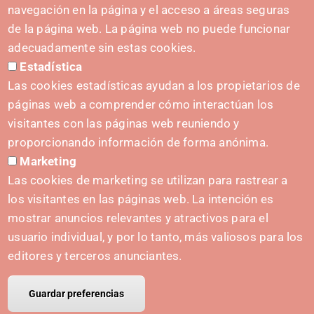
(+34) 628 23 12 32
navegación en la página y el acceso a áreas seguras
C. del Sadar, 31006 Pamplona
de la página web. La página web no puede funcionar
Contact form
adecuadamente sin estas cookies.
Estadística
Press Kit
Las cookies estadísticas ayudan a los propietarios de
páginas web a comprender cómo interactúan los
visitantes con las páginas web reuniendo y
proporcionando información de forma anónima.
INITIATIVES
Marketing
Navarra Cybersecurity Center
Las cookies de marketing se utilizan para rastrear a
Spain Living Lab
los visitantes en las páginas web. La intención es
mostrar anuncios relevantes y atractivos para el
Support for entrepreneurship
usuario individual, y por lo tanto, más valiosos para los
Digital Twins
editores y terceros anunciantes.
Guardar preferencias