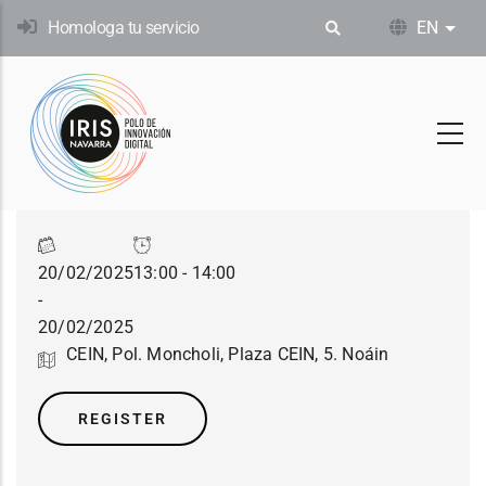
Skip
Homologa tu servicio
EN
List
to
main
content
20/02/2025
13:00 - 14:00
-
20/02/2025
CEIN, Pol. Moncholi, Plaza CEIN, 5. Noáin
REGISTER