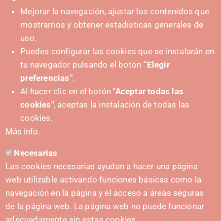
Mejorar la navegación, ajustar los contenidos que
mostramos y obtener estadísticas generales de
uso.
Puedes configurar las cookies que se instalarán en
tu navegador pulsando el botón
“Elegir
preferencias”
.
Al hacer clic en el botón
"Aceptar todas las
cookies"
, aceptas la instalación de todas las
PUSHED FORWARD BY:
cookies.
Más info.
Necesarias
CONTACT
Las cookies necesarias ayudan a hacer una página
hola@irisnavarra.com
web utilizable activando funciones básicas como la
(+34) 628 23 12 32
navegación en la página y el acceso a áreas seguras
C. del Sadar, 31006 Pamplona
de la página web. La página web no puede funcionar
Contact form
adecuadamente sin estas cookies.