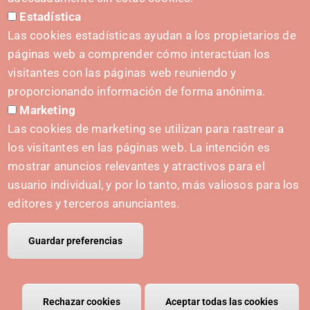
Estadística
Press Kit
Las cookies estadísticas ayudan a los propietarios de
páginas web a comprender cómo interactúan los
visitantes con las páginas web reuniendo y
proporcionando información de forma anónima.
INITIATIVES
Marketing
Navarra Cybersecurity Center
Las cookies de marketing se utilizan para rastrear a
Spain Living Lab
los visitantes en las páginas web. La intención es
mostrar anuncios relevantes y atractivos para el
Support for entrepreneurship
usuario individual, y por lo tanto, más valiosos para los
Digital Twins
editores y terceros anunciantes.
Guardar preferencias
© Copyright Polo IRIS.
Legal notice
Privacy policy
Cookies policy
Rechazar cookies
Retirar el consentimiento
Aceptar todas las cookies