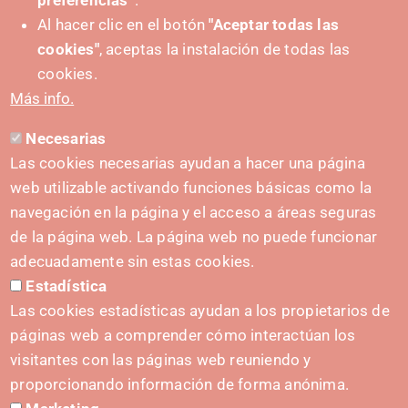
preferencias”
.
Al hacer clic en el botón
"Aceptar todas las
cookies"
, aceptas la instalación de todas las
PUSHED FORWARD BY:
cookies.
Más info.
Necesarias
CONTACT
Las cookies necesarias ayudan a hacer una página
hola@irisnavarra.com
web utilizable activando funciones básicas como la
(+34) 628 23 12 32
navegación en la página y el acceso a áreas seguras
C. del Sadar, 31006 Pamplona
de la página web. La página web no puede funcionar
Contact form
adecuadamente sin estas cookies.
Estadística
Press Kit
Las cookies estadísticas ayudan a los propietarios de
páginas web a comprender cómo interactúan los
visitantes con las páginas web reuniendo y
proporcionando información de forma anónima.
INITIATIVES