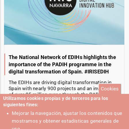
The National Network of EDIHs highlights the
importance of the PADIH programme in the
digital transformation of Spain. #IRISEDIH
The EDIHs are driving digital transformation in
Spain with nearly 900 projects and an investment
Cookies
of over 25 million euros through the PADIH
Utilizamos cookies propias y de terceros para los
program.
siguientes fines:
11-06-2025
Mejorar la navegación, ajustar los contenidos que
mostramos y obtener estadísticas generales de
uso.