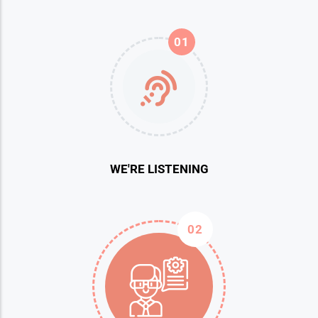
01
WE'RE LISTENING
02