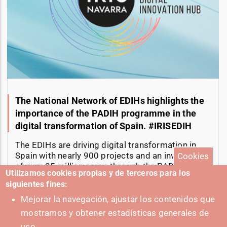
The National Network of EDIHs highlights the
importance of the PADIH programme in the
digital transformation of Spain. #IRISEDIH
The EDIHs are driving digital transformation in
Spain with nearly 900 projects and an investment
Cookies
of over 25 million euros through the PADIH
Utilizamos cookies propias y de terceros para los
program.
siguientes fines:
11-06-2025
Mejorar la navegación, ajustar los contenidos que
mostramos y obtener estadísticas generales de
uso.