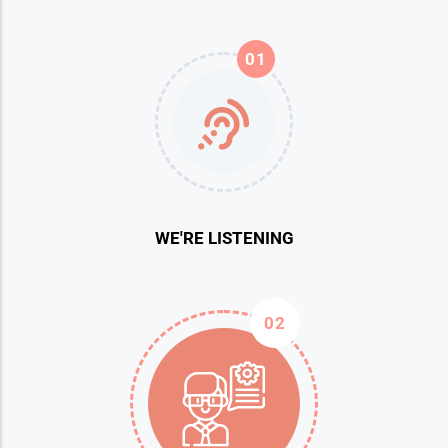
01
WE'RE LISTENING
02