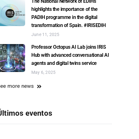
The National Network of EDIHs
highlights the importance of the
PADIH programme in the digital
transformation of Spain. #IRISEDIH
June 11, 2025
Professor Octopus AI Lab joins IRIS
Hub with advanced conversational AI
agents and digital twins service
May 6, 2025
See more news
Últimos eventos