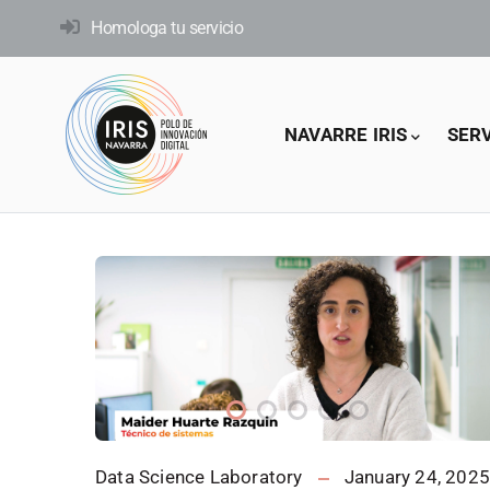
Skip
Homologa tu servicio
to
main
content
Main
NAVARRE IRIS
SER
navigation
Data Science Laboratory
January 24, 202