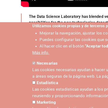
The Data Science Laboratory has blended ve
possibilities for the new technologies depar
Utilizamos cookies propias y de terceros p
We encourage all companies to take the plun
Mejorar la navegación, ajustar los 
that only brings benefits. An opportunity th
Puedes configurar las cookies que s
Al hacer clic en el botón
"Aceptar tod
Más info.
Necesarias
Las cookies necesarias ayudan a hacer u
a áreas seguras de la página web. La p
Estadística
PUSHED
Las cookies estadísticas ayudan a los p
reuniendo y proporcionando informació
Marketing