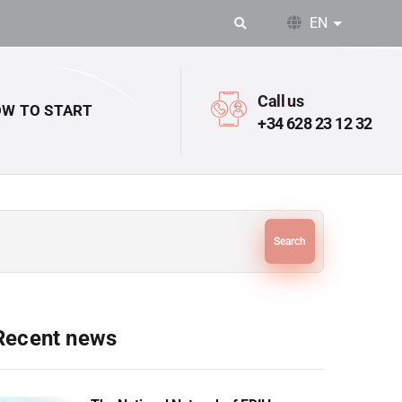
EN
List addit
Call us
W TO START
+34 628 23 12 32
Search
Recent news