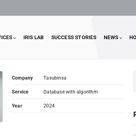
VICES
IRIS LAB
SUCCESS STORIES
NEWS
HO
Company
Tasubinsa
Service
Database with algorithm
Year
2024
5