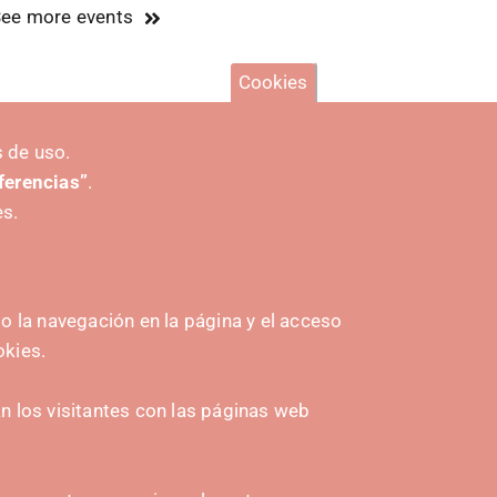
ee more events
Cookies
 de uso.
eferencias”
.
es.
 la navegación en la página y el acceso
okies.
INITIATIVES
 los visitantes con las páginas web
Navarra Cybersecurity Center
amplona
Spain Living Lab