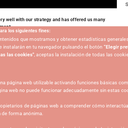
S
ry well with our strategy and has offered us many
tment.
ara los siguientes fines:
ge and join the Data Science Lab. It is an experience
contenidos que mostramos y obtener estadísticas generales
at cannot be passed up.
e instalarán en tu navegador pulsando el botón
“Elegir pr
as las cookies"
, aceptas la instalación de todas las cooki
na página web utilizable activando funciones básicas como
ágina web no puede funcionar adecuadamente sin estas co
 FORWARD BY:
CONTACT
ropietarios de páginas web a comprender cómo interactúan
hola@irisnavarra.com
n de forma anónima.
(+34) 628 23 12 32
C. del Sadar, 31006 P