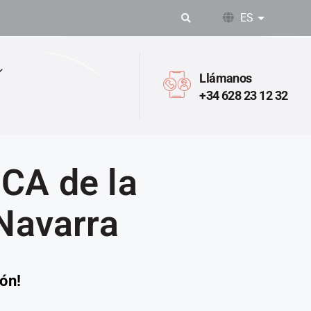
ES
Lista adic
Llámanos
+34 628 23 12 32
CA de la
 Navarra
ón!