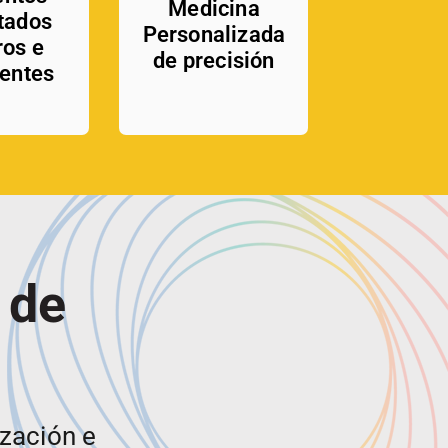
Medicina
tados
Personalizada
ros e
de precisión
gentes
 de
ización e