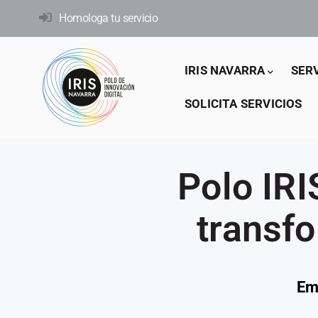
Pasar
Homologa tu servicio
al
contenido
Main
principal
IRIS NAVARRA
SER
navigation
SOLICITA SERVICIOS
Polo IR
transfo
Em