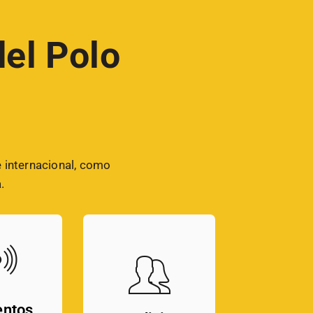
del Polo
e internacional, como
.
entos