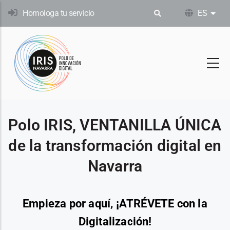
Pasar
Homologa tu servicio
ES
List
al
contenido
principal
Polo IRIS, VENTANILLA ÚNICA
de la transformación digital en
Navarra
Empieza por aquí, ¡ATRÉVETE con la
Digitalización!