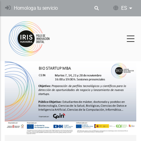
Pasar
Homologa tu servicio
ES
List
al
contenido
principal