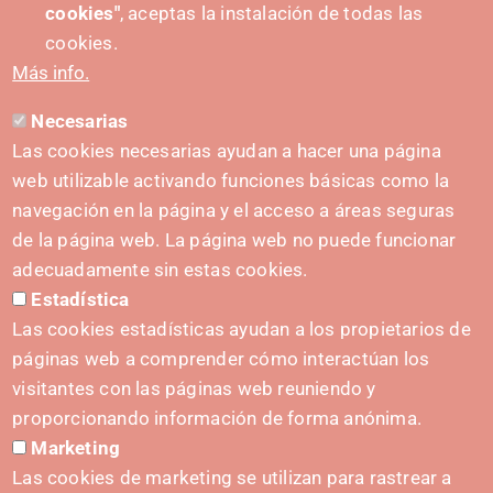
cookies"
, aceptas la instalación de todas las
cookies.
Más info.
Necesarias
CONTACTO
Las cookies necesarias ayudan a hacer una página
hola@irisnavarra.com
web utilizable activando funciones básicas como la
(+34) 628 23 12 32
navegación en la página y el acceso a áreas seguras
C. del Sadar, 31006 Pamplona
de la página web. La página web no puede funcionar
Formulario de contacto
adecuadamente sin estas cookies.
Estadística
Kit de prensa
Las cookies estadísticas ayudan a los propietarios de
páginas web a comprender cómo interactúan los
visitantes con las páginas web reuniendo y
proporcionando información de forma anónima.
INICIATIVAS
Marketing
Navarra Cybersecurity Center
Las cookies de marketing se utilizan para rastrear a