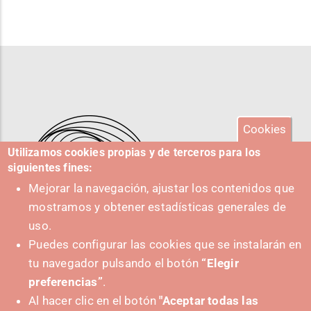
Cookies
Utilizamos cookies propias y de terceros para los
siguientes fines:
Mejorar la navegación, ajustar los contenidos que
mostramos y obtener estadísticas generales de
uso.
Puedes configurar las cookies que se instalarán en
tu navegador pulsando el botón
“Elegir
IMPULSA
preferencias”
.
Al hacer clic en el botón
"Aceptar todas las