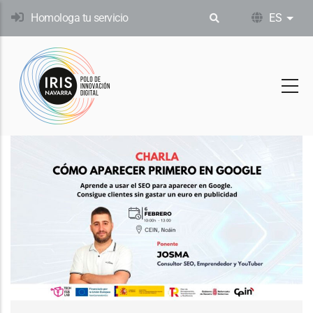
Pasar
Homologa tu servicio
ES
List
al
contenido
principal