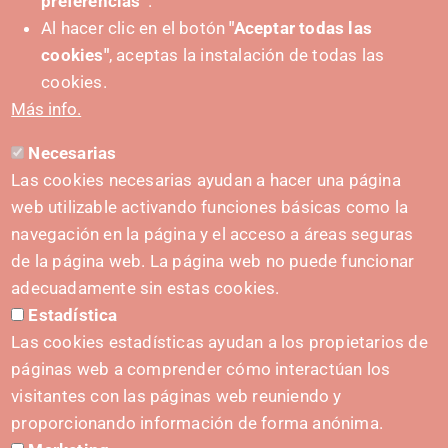
preferencias”
.
Al hacer clic en el botón
"Aceptar todas las
cookies"
, aceptas la instalación de todas las
cookies.
Más info.
Necesarias
CONTACTO
Las cookies necesarias ayudan a hacer una página
hola@irisnavarra.com
web utilizable activando funciones básicas como la
(+34) 628 23 12 32
navegación en la página y el acceso a áreas seguras
C. del Sadar, 31006 Pamplona
de la página web. La página web no puede funcionar
Formulario de contacto
adecuadamente sin estas cookies.
Estadística
Kit de prensa
Las cookies estadísticas ayudan a los propietarios de
páginas web a comprender cómo interactúan los
visitantes con las páginas web reuniendo y
proporcionando información de forma anónima.
INICIATIVAS