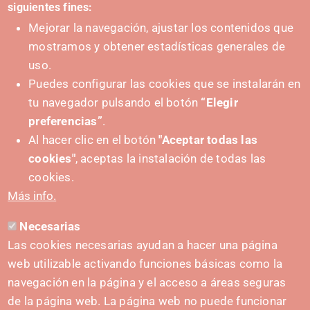
siguientes fines:
Mejorar la navegación, ajustar los contenidos que
mostramos y obtener estadísticas generales de
uso.
Puedes configurar las cookies que se instalarán en
tu navegador pulsando el botón
“Elegir
IMPULSA
preferencias”
.
Al hacer clic en el botón
"Aceptar todas las
cookies"
, aceptas la instalación de todas las
cookies.
Más info.
Necesarias
CONTACTO
Las cookies necesarias ayudan a hacer una página
hola@irisnavarra.com
web utilizable activando funciones básicas como la
(+34) 628 23 12 32
navegación en la página y el acceso a áreas seguras
C. del Sadar, 31006 Pamplona
de la página web. La página web no puede funcionar