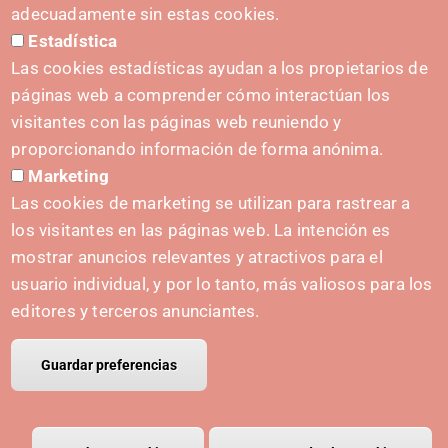
Formulario de contacto
adecuadamente sin estas cookies.
Estadística
Kit de prensa
Las cookies estadísticas ayudan a los propietarios de
páginas web a comprender cómo interactúan los
visitantes con las páginas web reuniendo y
proporcionando información de forma anónima.
INICIATIVAS
Marketing
Navarra Cybersecurity Center
Las cookies de marketing se utilizan para rastrear a
Spain Living Lab
los visitantes en las páginas web. La intención es
mostrar anuncios relevantes y atractivos para el
Apoyo al Emprendimiento
usuario individual, y por lo tanto, más valiosos para los
Gemelos digitales
editores y terceros anunciantes.
Guardar preferencias
© Copyright Polo IRIS.
Aviso legal