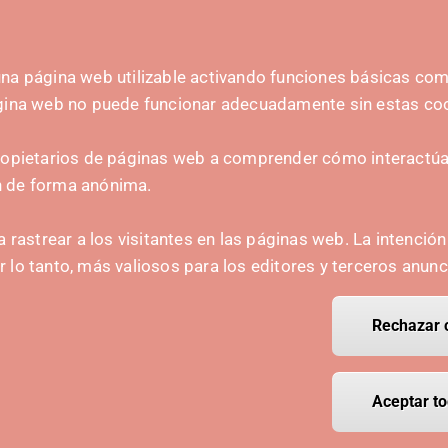
na página web utilizable activando funciones básicas como
ágina web no puede funcionar adecuadamente sin estas co
A
CONTACTO
ropietarios de páginas web a comprender cómo interactúan
hola@irisnavarra.com
n de forma anónima.
(+34) 628 23 12 32
C. del Sadar, 31006 P
a rastrear a los visitantes en las páginas web. La intenció
Formulario de contacto
or lo tanto, más valiosos para los editores y terceros anunc
Kit de prensa
Rechazar 
Retirar el
Aceptar to
ight Polo IRIS.
Aviso legal
Política de privacidad
Política de