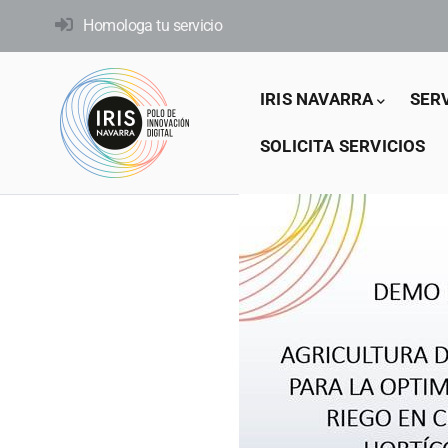
Pasar
Homologa tu servicio
al
contenido
Main
principal
IRIS NAVARRA
SER
navigation
SOLICITA SERVICIOS