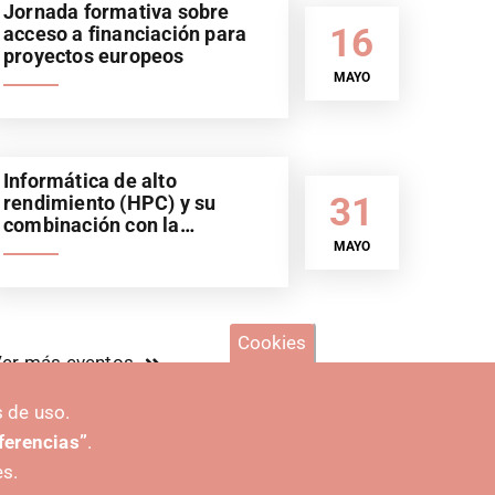
Jornada formativa sobre
16
acceso a financiación para
proyectos europeos
MAYO
Informática de alto
31
rendimiento (HPC) y su
combinación con la
inteligencia artificial (IA).
MAYO
Sector automoción
Cookies
er más eventos
 de uso.
eferencias”
.
es.