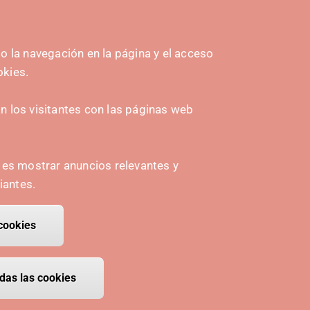
 la navegación en la página y el acceso
okies.
INICIATIVAS
 los visitantes con las páginas web
Navarra Cybersecurity Center
amplona
Spain Living Lab
n es mostrar anuncios relevantes y
Apoyo al Emprendimiento
iantes.
Gemelos digitales
cookies
 consentimiento
das las cookies
 cookies