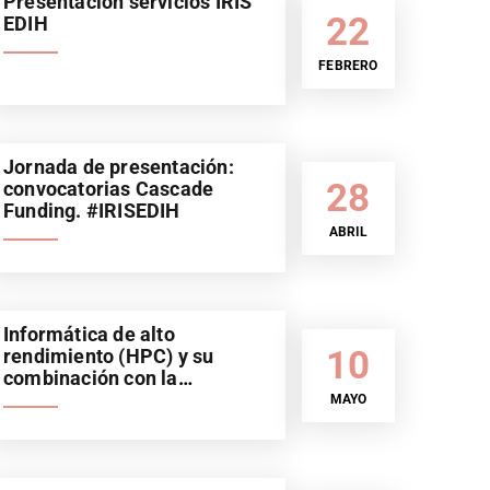
Presentación servicios IRIS
22
EDIH
FEBRERO
Jornada de presentación:
28
convocatorias Cascade
Funding. #IRISEDIH
ABRIL
Informática de alto
10
rendimiento (HPC) y su
combinación con la
Inteligencia Artificial (IA).
MAYO
Sector automoción