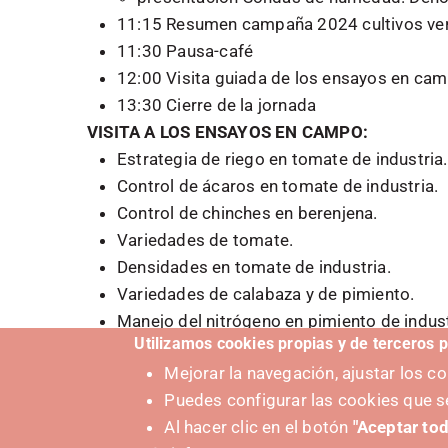
11:15 Resumen campaña 2024 cultivos ver
11:30 Pausa-café
12:00 Visita guiada de los ensayos en ca
13:30 Cierre de la jornada
VISITA A LOS ENSAYOS EN CAMPO:
Estrategia de riego en tomate de industria.
Control de ácaros en tomate de industria.
Control de chinches en berenjena.
Variedades de tomate.
Densidades en tomate de industria.
Variedades de calabaza y de pimiento.
Manejo del nitrógeno en pimiento de indust
Utilizamos cookies propias y de terceros p
Visita libre a los ensayos de variedades de
Mejorar la navegación, ajustar los 
Paula Resano, Sandra Aldaz, Iñigo Arozare
Puedes configurar las cookies que s
Categoría Evento
Al hacer clic en el botón
"Aceptar tod
EDIH