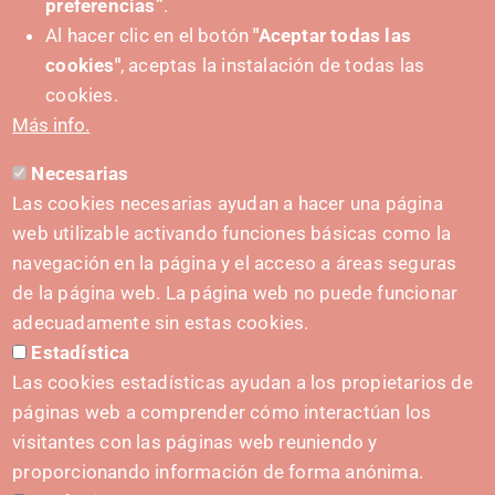
preferencias”
.
Al hacer clic en el botón
"Aceptar todas las
cookies"
, aceptas la instalación de todas las
cookies.
Más info.
Necesarias
CONTACTO
Las cookies necesarias ayudan a hacer una página
hola@irisnavarra.com
web utilizable activando funciones básicas como la
(+34) 628 23 12 32
navegación en la página y el acceso a áreas seguras
C. del Sadar, 31006 Pamplona
de la página web. La página web no puede funcionar
Formulario de contacto
adecuadamente sin estas cookies.
Estadística
Kit de prensa
Las cookies estadísticas ayudan a los propietarios de
páginas web a comprender cómo interactúan los
visitantes con las páginas web reuniendo y
proporcionando información de forma anónima.
INICIATIVAS