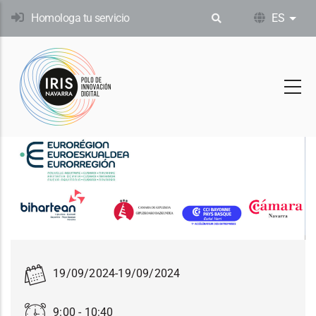
Pasar
Homologa tu servicio
ES
List
al
contenido
principal
19/09/2024
-
19/09/2024
9:00 - 10:40