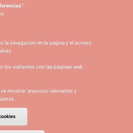
eferencias”
.
es.
 la navegación en la página y el acceso
okies.
INICIATIVAS
 los visitantes con las páginas web
Navarra Cybersecurity Center
amplona
Spain Living Lab
n es mostrar anuncios relevantes y
Apoyo al Emprendimiento
iantes.
Gemelos digitales
cookies
 consentimiento