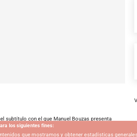
V
es el subtítulo con el que Manuel Bouzas presenta
ara los siguientes fines:
ienal de Arquitectura de Venecia. Este lema constituye
contenidos que mostramos y obtener estadísticas generales
sca reflexionar sobre los impactos ambientales de la