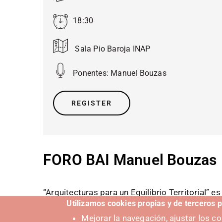
18:30
Sala Pio Baroja INAP
Ponentes:
Manuel Bouzas
REGISTER
FORO BAI Manuel Bouzas
“Arquitecturas para un Equilibrio Territorial” 
Utilizamos cookies propias y de terceros p
Internalities, el pabellón de España en la 19 B
Mejorar la navegación, ajustar los 
el punto de partida de una conferencia que bu