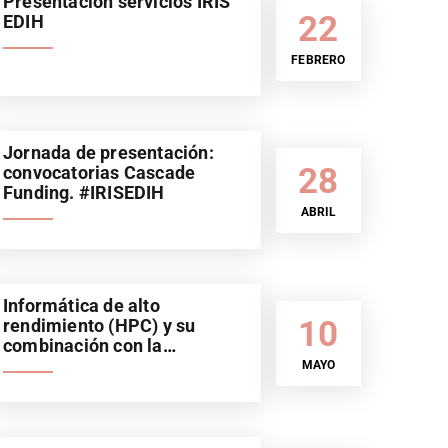
Presentación servicios IRIS
22
EDIH
FEBRERO
Jornada de presentación:
28
convocatorias Cascade
Funding. #IRISEDIH
ABRIL
Informática de alto
10
rendimiento (HPC) y su
combinación con la
Inteligencia Artificial (IA).
MAYO
Sector automoción