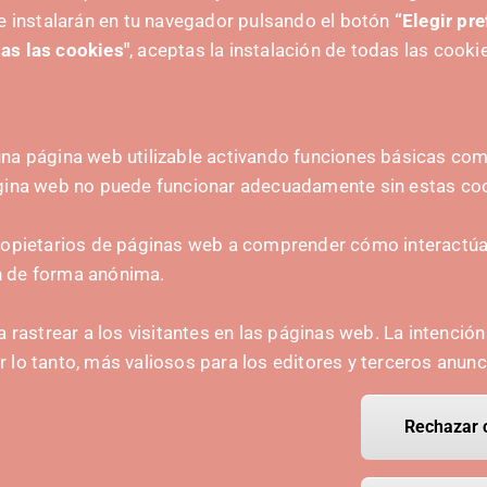
e instalarán en tu navegador pulsando el botón
“Elegir pr
 capaces de mitigarlos, priorizando recursos
as las cookies"
, aceptas la instalación de todas las cooki
ológico.
na página web utilizable activando funciones básicas como
ágina web no puede funcionar adecuadamente sin estas co
A
CONTACTO
ropietarios de páginas web a comprender cómo interactúan
hola@irisnavarra.com
n de forma anónima.
(+34) 628 23 12 32
C. del Sadar, 31006 P
a rastrear a los visitantes en las páginas web. La intenció
Formulario de contacto
or lo tanto, más valiosos para los editores y terceros anunc
Kit de prensa
Rechazar 
Retirar el