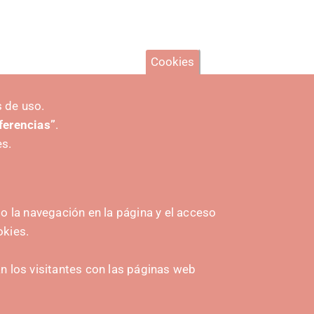
Cookies
 de uso.
eferencias”
.
es.
 la navegación en la página y el acceso
okies.
INICIATIVAS
 los visitantes con las páginas web
Navarra Cybersecurity Center
amplona
Spain Living Lab