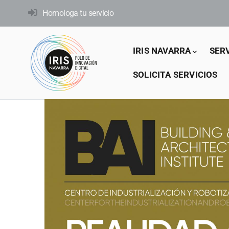
Pasar
Homologa tu servicio
al
contenido
Main
principal
IRIS NAVARRA
SER
navigation
SOLICITA SERVICIOS