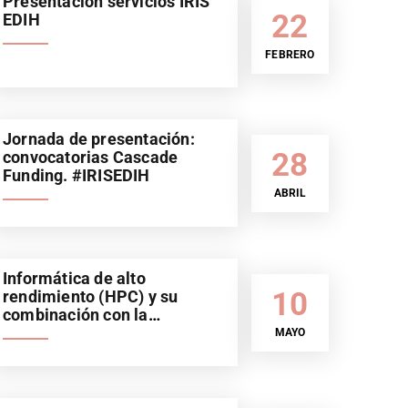
Presentación servicios IRIS
22
EDIH
FEBRERO
Jornada de presentación:
28
convocatorias Cascade
Funding. #IRISEDIH
ABRIL
Informática de alto
10
rendimiento (HPC) y su
combinación con la
Inteligencia Artificial (IA).
MAYO
Sector automoción