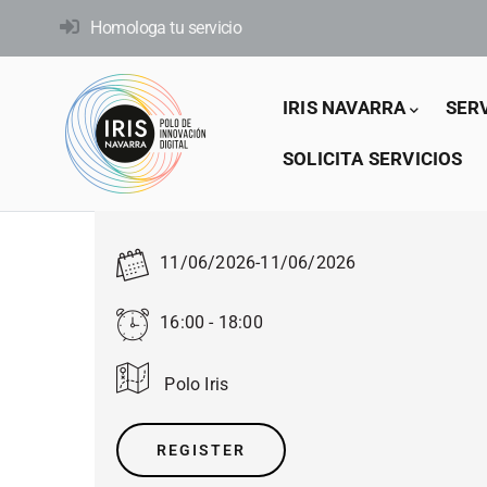
Pasar
Homologa tu servicio
al
contenido
Main
principal
IRIS NAVARRA
SER
navigation
SOLICITA SERVICIOS
11/06/2026
-
11/06/2026
16:00 - 18:00
Polo Iris
REGISTER