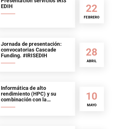
Presentación servicios IRIS
22
EDIH
FEBRERO
Jornada de presentación:
28
convocatorias Cascade
Funding. #IRISEDIH
ABRIL
Informática de alto
10
rendimiento (HPC) y su
combinación con la
Inteligencia Artificial (IA).
MAYO
Sector automoción