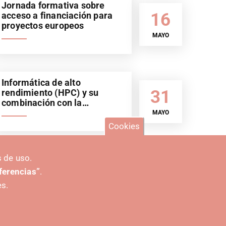
Jornada formativa sobre
16
acceso a financiación para
proyectos europeos
MAYO
Informática de alto
31
rendimiento (HPC) y su
combinación con la
inteligencia artificial (IA).
MAYO
Sector automoción
Cookies
 de uso.
er más eventos
eferencias”
.
es.