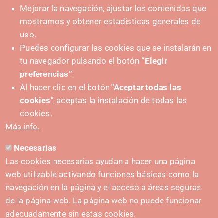
Mejorar la navegación, ajustar los contenidos que
mostramos y obtener estadísticas generales de
uso.
Puedes configurar las cookies que se instalarán en
tu navegador pulsando el botón
“Elegir
IMPULSA
preferencias”
.
Al hacer clic en el botón
"Aceptar todas las
cookies"
, aceptas la instalación de todas las
cookies.
Más info.
Necesarias
CONTACTO
Las cookies necesarias ayudan a hacer una página
hola@irisnavarra.com
web utilizable activando funciones básicas como la
(+34) 628 23 12 32
navegación en la página y el acceso a áreas seguras
C. del Sadar, 31006 Pamplona
de la página web. La página web no puede funcionar
Formulario de contacto
adecuadamente sin estas cookies.