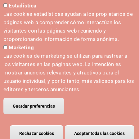
Estadística
Kit de prensa
Las cookies estadísticas ayudan a los propietarios de
páginas web a comprender cómo interactúan los
visitantes con las páginas web reuniendo y
proporcionando información de forma anónima.
INICIATIVAS
Marketing
Navarra Cybersecurity Center
Las cookies de marketing se utilizan para rastrear a
Spain Living Lab
los visitantes en las páginas web. La intención es
mostrar anuncios relevantes y atractivos para el
Apoyo al Emprendimiento
usuario individual, y por lo tanto, más valiosos para los
Gemelos digitales
editores y terceros anunciantes.
Guardar preferencias
© Copyright Polo IRIS.
Aviso legal
Política de privacidad
Política de cookies
Rechazar cookies
Retirar el consentimiento
Aceptar todas las cookies