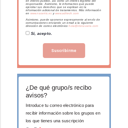
en interés público, así como un interés legítimo del
responsable. Asimismo, le informamos que puede
ejercitar sus derechos que se explican en la
información adicional de tratamientos. Más información
en
www.nasertic.es
y
www.aditech.com
Asimismo, puede oponerse expresamente al envío de
comunicaciones enviando un email a la siguiente
dirección de correo electrónico
hola@irisnavarra.com
Sí, acepto.
Suscribirme
¿De qué grupo/s recibo
avisos?
Introduce tu correo electrónico para
recibir información sobre los grupos en
los que tienes una suscripción