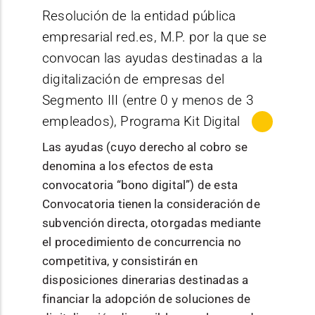
comprenda
Consolidació
MÁS INFORMACIÓN
Esta ayuda o
Resolución de la entidad pública
a tendrá la
objetivo de
encuentren, al
Publicación
Información de la
n
n: dirigido a
bono
consideraci
acercar la
empresarial red.es, M.P. por la que se
menos, en una
/ normativa
convocatoria
actividades
empresas
digital contri
ón de
ciencia, la
situación
convocan las ayudas destinadas a la
de
que ya tienen
buirá a
ayudas en
tecnología y
comparable a
digitalización de empresas del
formación,
una cierta
financiar la
Descripción
especie,
la actividad
ENTIDAD
una calificación
networking
Segmento III (entre 0 y menos de 3
presencia en
contratación
consistente
investigado
Órgano
PÚBLICA
crediticia de B-
y tutoría
mercados
empleados), Programa Kit Digital
de nuevos
s en la
ra a la
convocante
EMPRESARIAL
(satisfactoria).
para
exteriores.
servicios de
Las ayudas (cuyo derecho al cobro se
recepción
sociedad
RED.ES
mejorar la
El periodo para la
conexión a
denomina a los efectos de esta
de un
navarra.
competenci
realización de los
banda ancha
convocatoria “bono digital”) de esta
Estado
En resolución
asesoramie
Difusión de
a y
gastos
Las ayudas (cuyo
o el
Convocatoria tienen la consideración de
nto
la I+D+i
: se
competitivi
subvencionables
derecho al cobro
incremento
subvención directa, otorgadas mediante
especializa
incluyen
dad de
estará
se denomina a
de la
el procedimiento de concurrencia no
do y
actuaciones
profesional
comprendido
los efectos de
velocidad de
competitiva, y consistirán en
personaliza
que pongan
Descripción
es y
entre la fecha de
esta
los ya
disposiciones dinerarias destinadas a
do que
en
empresas
publicación de la
convocatoria
contratados
financiar la adopción de soluciones de
permite la
conocimien
en los
convocatoria en