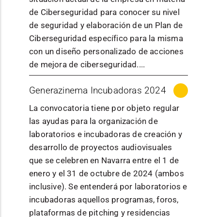
los premios
las ayudas las
de Ciberseguridad para conocer su nivel
Goya 2024:
empresas que
de seguridad y elaboración de un Plan de
10.000
estén
Ciberseguridad específico para la misma
euros.
válidamente
con un diseño personalizado de acciones
Modalidad
constituidas
de mejora de ciberseguridad....
B
: participaci
tengan
ón en
MÁS INFORMACIÓN
Generazinema Incubadoras 2024
personalidad
Publicación
Información de la
festivales,
jurídica propia y
/ normativa
convocatoria
mercados,
La convocatoria tiene por objeto regular
domicilio fiscal
ferias y
las ayudas para la organización de
en España, y
eventos
laboratorios e incubadoras de creación y
desarrollen un
MINISTERIO DE
profesionale
desarrollo de proyectos audiovisuales
proyecto de I+D
INDUSTRIA,
s de
que se celebren en Navarra entre el 1 de
Descripción
en España. Se
Órgano
COMERCIO Y
cinematograf
enero y el 31 de octubre de 2024 (ambos
consideran
convocante
TURISMO -
ía y
inclusive). Se entenderá por laboratorios e
empresas todas
FUNDACIÓN EOI,
audiovisual,
incubadoras aquellos programas, foros,
aquellas
F.S.P
que cuenten
plataformas de pitching y residencias