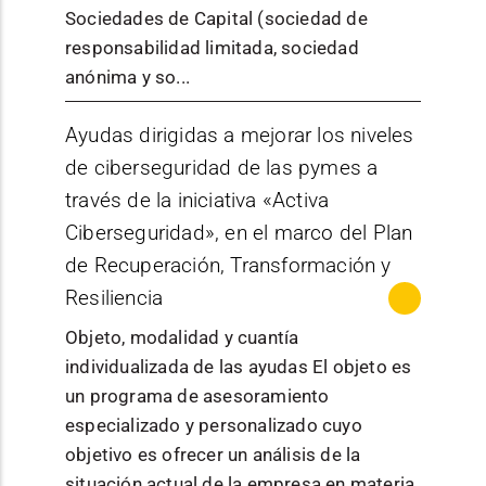
Sociedades de Capital (sociedad de
estructura en
responsabilidad limitada, sociedad
dos
anónima y so...
modalidades:
Modalidad
MÁS INFORMACIÓN
Ayudas dirigidas a mejorar los niveles
A
:acciones
Publicación
Información de la
de ciberseguridad de las pymes a
de
/ normativa
convocatoria
través de la iniciativa «Activa
promoción
diseñadas
Ciberseguridad», en el marco del Plan
MINISTERIO DE
específicame
de Recuperación, Transformación y
Órgano
CIENCIA,
nte para
Resiliencia
convocante
INNOVACIÓN Y
películas
Objeto, modalidad y cuantía
UNIVERSIDADES
candidatas,
individualizada de las ayudas El objeto es
preseleccion
un programa de asesoramiento
adas,
Podrán tener la
especializado y personalizado cuyo
nominadas o
condición de
objetivo es ofrecer un análisis de la
premiadas en
beneficiarias de
situación actual de la empresa en materia