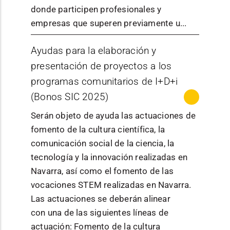
sociedades que
con
donde participen profesionales y
se hayan
invitación
empresas que superen previamente u...
Objeto,
constituido
previa:
modalidad y
conforme a la
MÁS INFORMACIÓN
Ayudas para la elaboración y
15.000
Publicación
Información de la
cuantía
Ley de
euros.La
presentación de proyectos a los
/ normativa
convocatoria
individualizada
Sociedades de
cuantía de
programas comunitarios de I+D+i
de las ayudas
Capital
las ayudas
(Bonos SIC 2025)
El objeto es
(sociedad de
tendrá el
Gobierno de
un
responsabilidad
Serán objeto de ayuda las actuaciones de
límite
Navarra - Sección
Órgano
programa
limitada,
fomento de la cultura científica, la
señalado en
de Proyectos
convocante
de
sociedad
comunicación social de la ciencia, la
la base 3.1., y
Audiovisuales y
asesoramie
anónima y
tecnología y la innovación realizadas en
no podrá ser,
Digitales
nto
sociedad
Navarra, así como el fomento de las
en ningún
especializa
comanditaria por
vocaciones STEM realizadas en Navarra.
caso,
do y
acciones).
Las actuaciones se deberán alinear
La
superior al
personaliza
Asimismo, se
con una de las siguientes líneas de
convocatori
70% del
do cuyo
considerarán a
actuación: Fomento de la cultura
a tiene por