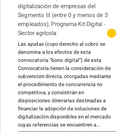
de actuación
que deseen
:
Nacional
digitalización de empresas del
foros,
a Iniciación:
mejorar o
Fomento de
Gobierno de
(tipología b) los
plataformas
Segmento III (entre 0 y menos de 3
para aquellas
Órgano
potenciar
la cultura
Navarra - Servicio
consorcios
de pitching
empresas
empleados), Programa Kit Digital -
convocante
sus
científica
:
de Avance Digital
integrados por
y
que inician o
Sector agrícola
procesos
se incluye la
empresas, que
residencias
ya han dado
de
divulgación
Las ayudas (cuyo derecho al cobro se
deberán estar
donde
sus primeros
Ayuda a
ciberseguri
y
denomina a los efectos de esta
formalizados
participen
pasos en la
unidades
dad.
comunicaci
convocatoria “bono digital”) de esta
mediante un
profesional
exportación
familiares en
La
ón sobre
Convocatoria tienen la consideración de
acuerdo privado
es y
pero
situación de
modalidad
cualquier
subvención directa, otorgadas mediante
de colaboración.
empresas
necesitan un
vulnerabilidad
de las
temática
el procedimiento de concurrencia no
En los proyectos
que superen
impulso para
económica,
ayudas que
científica y
competitiva, y consistirán en
orientados
previament
su
orientada a la
se
tecnológica
disposiciones dinerarias destinadas a
(tipología g) sólo
e un
consolidació
reducción de la
concedan
dirigida a
financiar la adopción de soluciones de
podrán ser
proceso de
n.
brecha digital en
en el marco
público no
digitalización disponibles en el mercado
beneficiarias
selección y
Bono
cuanto a
de esta
especializa
cuyas referencias se encuentren a...
aquellas
que
Impulsa
conectividad.
convocatori
do, con el
empresas que se