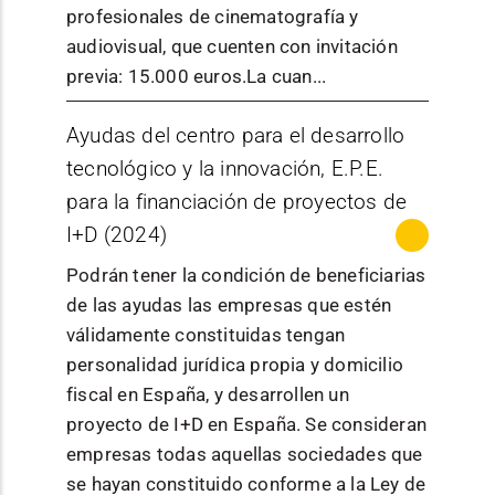
profesionales de cinematografía y
audiovisual, que cuenten con invitación
previa: 15.000 euros.La cuan...
MÁS INFORMACIÓN
Ayudas del centro para el desarrollo
Publicación
Información de la
tecnológico y la innovación, E.P.E.
/ normativa
convocatoria
para la financiación de proyectos de
I+D (2024)
Gobierno de
Podrán tener la condición de beneficiarias
Navarra - Sección
Órgano
de las ayudas las empresas que estén
de Proyectos
convocante
válidamente constituidas tengan
Audiovisuales y
personalidad jurídica propia y domicilio
Digitales
fiscal en España, y desarrollen un
proyecto de I+D en España. Se consideran
empresas todas aquellas sociedades que
Esta
se hayan constituido conforme a la Ley de
convocatoria se