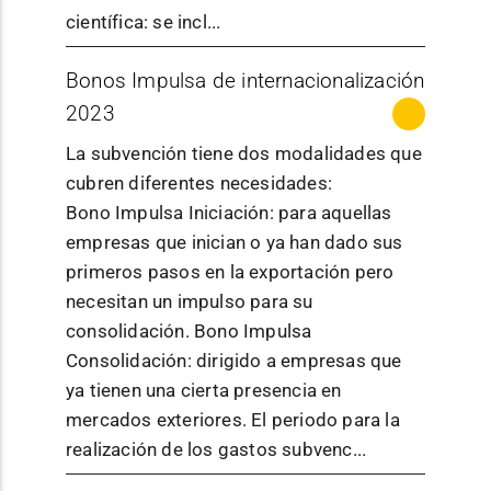
presupuesto
objetivo es
estos efectos
científica: se incl...
objeto
aceptado,
ofrecer un
como empresas
regular las
hasta un
MÁS INFORMACIÓN
análisis de
Bonos Impulsa de internacionalización
aquellas
ayudas para
Publicación
Información de la
máximo de
la situación
entidades cuya
2023
la
/ normativa
convocatoria
3.000 euros
actual de la
actividad
organizació
por
La subvención tiene dos modalidades que
empresa en
principal sea la
n de
solicitante y
cubren diferentes necesidades:
materia de
realización de
Gobierno de
laboratorios
modalidad.C
Bono Impulsa Iniciación: para aquellas
Ciberseguri
actividades
Órgano
Navarra - Servicio
e
uantía total:
empresas que inician o ya han dado sus
dad para
económicas,
convocante
de Proyectos
incubadora
25.000
primeros pasos en la exportación pero
conocer su
esto es, que
Estratégicos S4
s de
euros.
necesitan un impulso para su
nivel de
Descripción
ofrezcan bienes
creación y
consolidación. Bono Impulsa
seguridad y
y/o servicios en
desarrollo
Consolidación: dirigido a empresas que
Serán objeto de
elaboración
un determinado
Estado
En resolución
de
ya tienen una cierta presencia en
ayuda las
de un Plan
mercado (por
proyectos
mercados exteriores. El periodo para la
actuaciones de
de
ejemplo,
audiovisual
realización de los gastos subvenc...
fomento de la
Ciberseguri
Sociedades
es que se
cultura científica,
dad