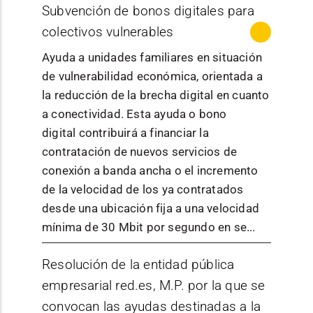
Agrarias de
celebren en
MÁS INFORMACIÓN
Subvención de bonos digitales para
Publicación
Información de la
la comunicación
específico
Transformación,
Navarra
colectivos vulnerables
/ normativa
convocatoria
social de la
para la
Sociedades
entre el 1 de
ciencia, la
misma con
Ayuda a unidades familiares en situación
Cooperativas,
enero y el
tecnología y la
un diseño
de vulnerabilidad económica, orientada a
Sociedades
31 de
Gobierno de
innovación
personaliza
la reducción de la brecha digital en cuanto
Laborales,
octubre de
Órgano
Navarra - Servicio
realizadas en
do de
a conectividad. Esta ayuda o bono
Entidades
2024
convocante
de Proyección
Navarra, así
acciones de
digital contribuirá a financiar la
Públicas
(ambos
Internacional
como el fomento
mejora de
contratación de nuevos servicios de
Empresariales,
inclusive).
de las
ciberseguri
conexión a banda ancha o el incremento
Sociedades
Se
vocaciones
dad. Es un
de la velocidad de los ya contratados
Mercantiles
entenderá
La subvención
STEM realizadas
programa
desde una ubicación fija a una velocidad
Estatales, etc.).
por
tiene dos
en Navarra. Las
orientado a
mínima de 30 Mbit por segundo en se...
Podrán ser
laboratorios
modalidades que
actuaciones se
todo tipo de
beneficiarios de
e
cubren
MÁS INFORMACIÓN
Resolución de la entidad pública
deberán alinear
pymes, en
ayudas a
Publicación
Información de la
incubadora
diferentes
con
una
especial
de las
empresarial red.es, M.P. por la que se
Proyectos de I+D
/ normativa
convocatoria
s aquellos
necesidades:
siguientes
aquellas
líneas
de Cooperación
convocan las ayudas destinadas a la
programas,
Bono Impuls