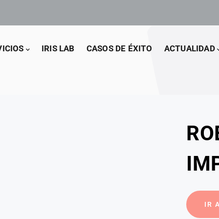
VICIOS
IRIS LAB
CASOS DE ÉXITO
ACTUALIDAD
RO
IM
IR 