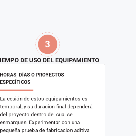
3
IEMPO DE USO DEL EQUIPAMIENTO
TRAS
HORAS, DÍAS O PROYECTOS
¿DONDE 
ESPECÍFICOS
EQUIPA
La cesión de estos equipamientos es
Depende,
temporal, y su duracion final dependerá
por lo qu
del proyecto dentro del cual se
que desp
enmarquen. Experimentar con una
de la Fu
pequeña prueba de fabricacion aditiva
otros eq