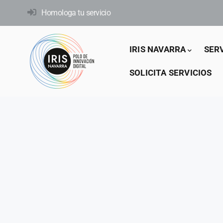
Pasar
Homologa tu servicio
al
contenido
Main
principal
IRIS NAVARRA
SER
navigation
SOLICITA SERVICIOS