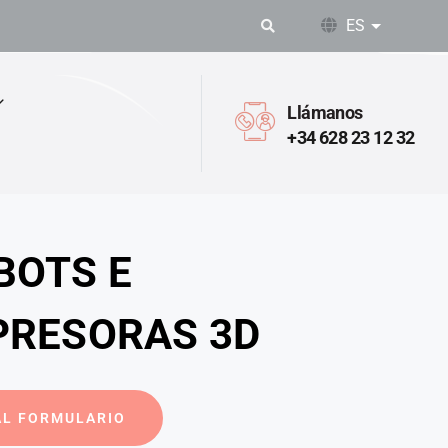
ES
Lista adic
Llámanos
+34 628 23 12 32
BOTS E
PRESORAS 3D
AL FORMULARIO