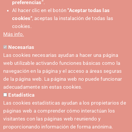
IMPULSA
preferencias”
.
Al hacer clic en el botón
"Aceptar todas las
cookies"
, aceptas la instalación de todas las
cookies.
Más info.
Necesarias
CONTACTO
Las cookies necesarias ayudan a hacer una página
hola@irisnavarra.com
web utilizable activando funciones básicas como la
(+34) 628 23 12 32
navegación en la página y el acceso a áreas seguras
C. del Sadar, 31006 Pamplona
de la página web. La página web no puede funcionar
Formulario de contacto
adecuadamente sin estas cookies.
Estadística
Kit de prensa
Las cookies estadísticas ayudan a los propietarios de
páginas web a comprender cómo interactúan los
visitantes con las páginas web reuniendo y
proporcionando información de forma anónima.
INICIATIVAS