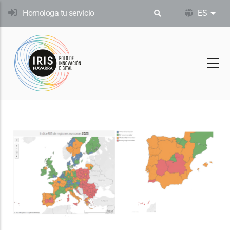
Pasar
Homologa tu servicio
ES
List
al
contenido
principal