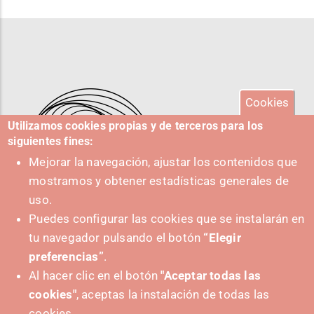
Cookies
Utilizamos cookies propias y de terceros para los
siguientes fines:
Mejorar la navegación, ajustar los contenidos que
mostramos y obtener estadísticas generales de
uso.
Puedes configurar las cookies que se instalarán en
tu navegador pulsando el botón
“Elegir
IMPULSA
preferencias”
.
Al hacer clic en el botón
"Aceptar todas las
cookies"
, aceptas la instalación de todas las
cookies.