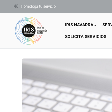
Pasar
Homologa tu servicio
al
contenido
Main
principal
IRIS NAVARRA
SER
navigation
SOLICITA SERVICIOS