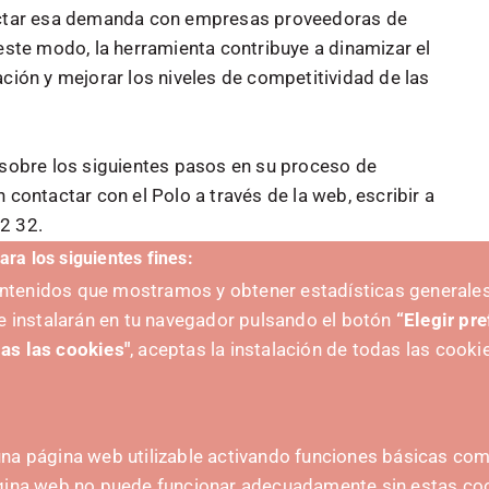
nectar esa demanda con empresas proveedoras de
 este modo, la herramienta contribuye a dinamizar el
ación y mejorar los niveles de competitividad de las
 sobre los siguientes pasos en su proceso de
 contactar con el Polo a través de la web, escribir a
2 32.
ara los siguientes fines:
scubre por dónde empezar.
contenidos que mostramos y obtener estadísticas generales
e instalarán en tu navegador pulsando el botón
“Elegir pr
as las cookies"
, aceptas la instalación de todas las cooki
na página web utilizable activando funciones básicas como
ágina web no puede funcionar adecuadamente sin estas co