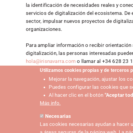
la identificación de necesidades reales y co
servicios de digitalización del ecosistema. De
sector, impulsar nuevos proyectos de digitaliz
organizaciones.
Para ampliar información o recibir orientación
digitalización, las personas interesadas pueden
hola@irisnavarra.com
o llamar al +34 628 23 1
Utilizamos cookies propias y de terceros p
👉 Accede a la sección “
Tu Brújula Digital”
y de
Mejorar la navegación, ajustar los 
Puedes configurar las cookies que s
Al hacer clic en el botón
"Aceptar tod
Más info.
Necesarias
Las cookies necesarias ayudan a hacer u
a áreas seguras de la página web. La p