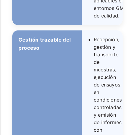
aplicables en
entornos GMP y
de calidad.
Recepción,
Gestión trazable del
gestión y
proceso
transporte
de
muestras,
ejecución
de ensayos
en
condiciones
controladas
y emisión
de informes
con