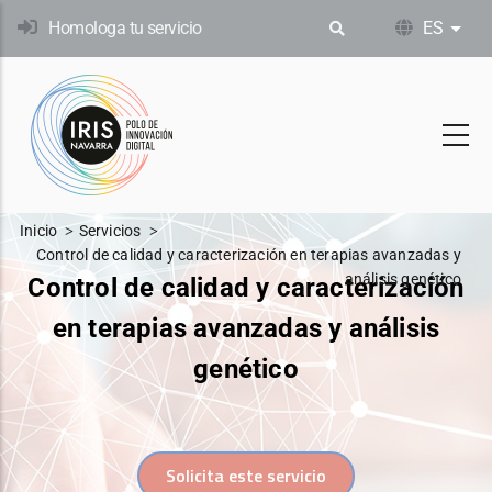
Pasar
Homologa tu servicio
ES
List
al
contenido
principal
Inicio
Servicios
Control de calidad y caracterización en terapias avanzadas y
análisis genético
Control de calidad y caracterización
en terapias avanzadas y análisis
genético
Solicita este servicio