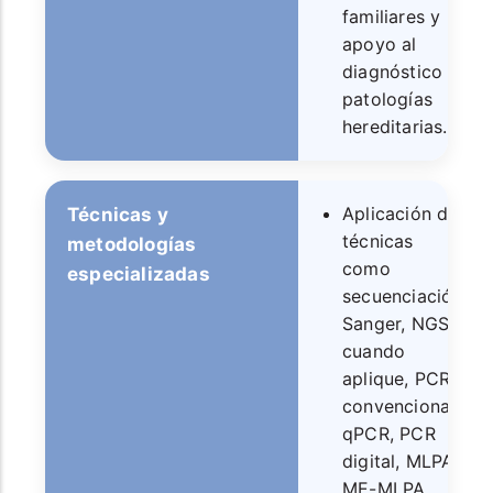
familiares y
apoyo al
diagnóstico de
patologías
hereditarias.
Aplicación de
Técnicas y
técnicas
metodologías
como
especializadas
secuenciación
Sanger, NGS
cuando
aplique, PCR
convencional,
qPCR, PCR
digital, MLPA,
ME-MLPA,